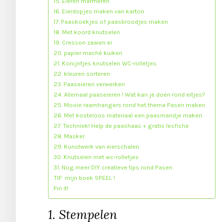
15. Eieren marmeren
16. Eierdopjes maken van karton
17. Paaskoekjes of paasbroodjes maken
18. Met koord knutselen
19. Cresson zaaien ei
20. papier maché kuiken
21. Konijntjes knutselen WC-rolletjes
22. kleuren sorteren
23. Paaseieren verwerken
24. Allemaal paaseieren ! Wat kan je doen rond eitjes?
25. Mooie raamhangers rond het thema Pasen maken
26. Met kosteloos materiaal een paasmandje maken
27. Techniek! Help de paashaas + gratis lesfiche
28. Masker
29. Kunstwerk van eierschalen
30. Knutselen met wc-rolletjes
31. Nog meer DIY creatieve tips rond Pasen
TIP: mijn boek SPEEL !
Pin it!
1. Stempelen