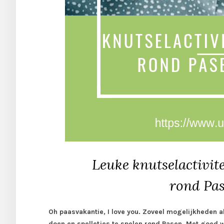
Leuke knutselactivite
rond Pa
Oh paasvakantie, I love you. Zoveel mogelijkheden a
doen en spelletjes te spelen rond Pasen. Met goed w