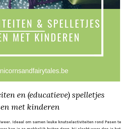
iten en (educatieve) spelletjes
sen met kinderen
lweer. Ideaal om samen leuke knutselactiviteiten rond Pasen te
eer kan je ze makkelijk buiten doen, bij slecht weer doe je het