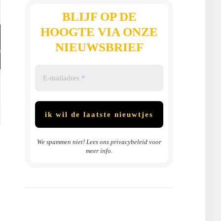
BLIJF OP DE
HOOGTE VIA ONZE
NIEUWSBRIEF
We spammen niet! Lees ons
privacybeleid
voor
meer info.