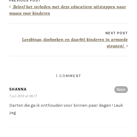
PREVIOUS POST
Beleef het verleden met deze educatieve uitstappen naar
musea voor kinderen
NEXT POST
Leesbingo, doeboeken en daarbij kinderen in armoede
steunen!
1 COMMENT
SHANNA
Reply
7 juli 2019 at 08:17
Darten die ga ik onthouden voor binnen paar dagen ! Leuk
zeg