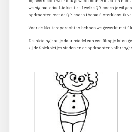
bij heel slecht weer ook gewoon binnen inzetten hoor. 
weinig materiaal. Je kiest zelf welke QR-codes je wil ge
opdrachten met de QR-codes thema Sinterklaas. Ik ver
Voor de kleuteropdrachten hebben we gewerkt met film
De inleiding kan je door middel van een filmpje laten 
zij de Spiekpietjes vinden en de opdrachten volbrengen?