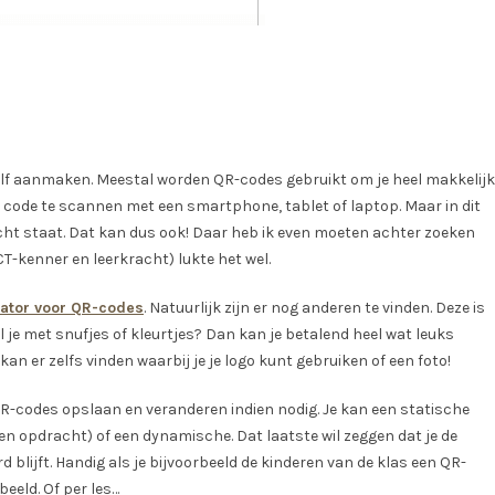
zelf aanmaken. Meestal worden QR-codes gebruikt om je heel makkelijk
 de code te scannen met een smartphone, tablet of laptop. Maar in dit
ht staat. Dat kan dus ook! Daar heb ik even moeten achter zoeken
CT-kenner en leerkracht) lukte het wel.
ator voor QR-codes
. Natuurlijk zijn er nog anderen te vinden. Deze is
l je met snufjes of kleurtjes? Dan kan je betalend heel wat leuks
an er zelfs vinden waarbij je je logo kunt gebruiken of een foto!
 QR-codes opslaan en veranderen indien nodig. Je kan een statische
n opdracht) of een dynamische. Dat laatste wil zeggen dat je de
ijft. Handig als je bijvoorbeeld de kinderen van de klas een QR-
beeld. Of per les…