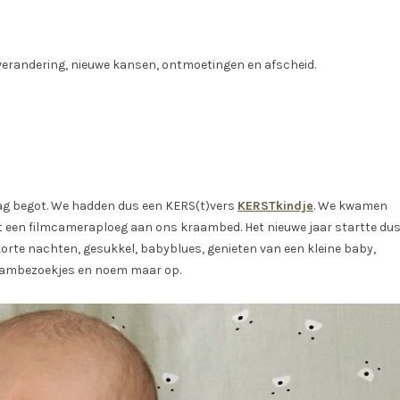
l verandering, nieuwe kansen, ontmoetingen en afscheid.
dag begot. We hadden dus een KERS(t)vers
KERSTkindje
. We kwamen
et een filmcameraploeg aan ons kraambed. Het nieuwe jaar startte du
 korte nachten, gesukkel, babyblues, genieten van een kleine baby,
kraambezoekjes en noem maar op.