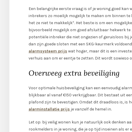
Een belangrijke eerste vraag is of je woning goed kan 
inbrekers zo moeilijk mogelijk te maken om binnen te
het ze niet te makkelijk”. Het beste is om een mogelijke
bijvoorbeeld mogelijk om goed afsluitbaar hekwerk te 
potentiële inbreker die niet ongezien of geruisloos bij 
dan zijn goede sloten met een SKG-keurmerk voldoende
alarmsysteem prijs
wat hoger, maar dit is een investe
verhuis aan om er eentje te zetten. Dit wordt sowieso
Overweeg extra beveiliging
Voor optimale huisbeveiliging kan een eenvoudig alar
blijkbaar al vanaf €150 verkrijgbaar. Dit bestaat uit 
plafond zijn te bevestigen. Omdat dit draadloos is, is 
alarminstallatie prijs
je vanzelf de hemel in.
Let op: bij veilig wonen kun je natuurlijk ook denken aa
rookmelders in je woning, die je op tijd inseinen als 