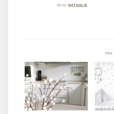
About
NATHALIE
YOU 