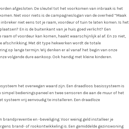
worden afgesloten. De sleutel tot het voorkomen van inbraak is het
 komen. Niet voor niets is de campagneslogan van de overheid “Maak
 inbreker niet eens tot je raam, voordeur of tuin te laten komen. Is het
plaatsen? En is de buitenkant van je huis goed verlicht? Een
je raam of voordeur kan komen, haakt waarschijnlijk al af. En zo niet,
 afschrikking. Met dit type hekwerken wordt de totale
ring op lange termijn. Wij denken er al vanaf het begin van onze
 onze volgende dure aankoop. Ook handig met kleine kinderen.
msysteem het overwegen waard zijn. Een draadloos basissysteem is
een simpel bedieningspaneel en twee sensoren die aan de muur of het
het systeem vrij eenvoudig te installeren. Een draadloze
n brandpreventie en -beveiliging. Voor weinig geld installeer je
er ergens brand- of rookontwikkeling is. Een gemiddelde gezinswoning