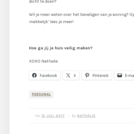
dicht te doen?
Wil je meer weten over het beveiligen van je woning? 
makkelijk’ lees je meer!
Hoe ga jij je huis veilig maken?
XOXO Nathalie
Facebook
X
Pinterest
E-mai
PERSONAL
On
By
15 JULI 2017
NATHALIE
•