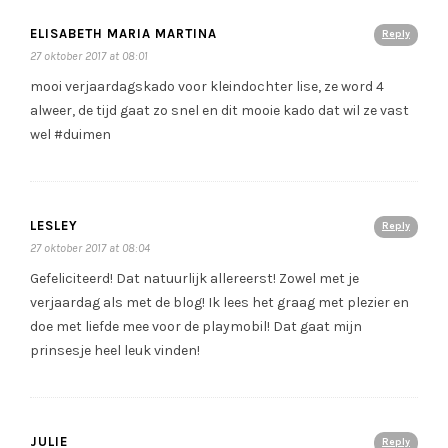
ELISABETH MARIA MARTINA
Reply
27 oktober 2017 at 08:01
mooi verjaardagskado voor kleindochter lise, ze word 4
alweer, de tijd gaat zo snel en dit mooie kado dat wil ze vast
wel #duimen
LESLEY
Reply
27 oktober 2017 at 08:04
Gefeliciteerd! Dat natuurlijk allereerst! Zowel met je
verjaardag als met de blog! Ik lees het graag met plezier en
doe met liefde mee voor de playmobil! Dat gaat mijn
prinsesje heel leuk vinden!
JULIE
Reply