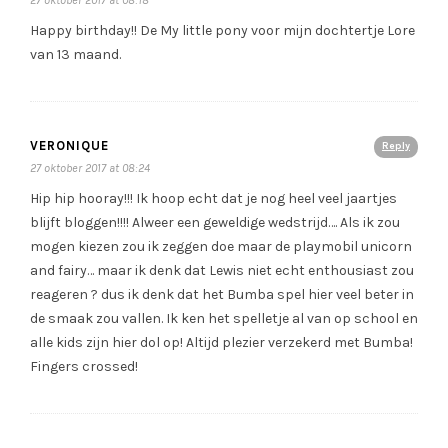
27 oktober 2017 at 08:18
Happy birthday!! De My little pony voor mijn dochtertje Lore
van 13 maand.
VERONIQUE
Reply
27 oktober 2017 at 08:24
Hip hip hooray!!! Ik hoop echt dat je nog heel veel jaartjes
blijft bloggen!!!! Alweer een geweldige wedstrijd…. Als ik zou
mogen kiezen zou ik zeggen doe maar de playmobil unicorn
and fairy… maar ik denk dat Lewis niet echt enthousiast zou
reageren ? dus ik denk dat het Bumba spel hier veel beter in
de smaak zou vallen. Ik ken het spelletje al van op school en
alle kids zijn hier dol op! Altijd plezier verzekerd met Bumba!
Fingers crossed!