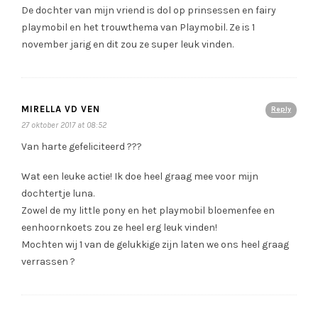
De dochter van mijn vriend is dol op prinsessen en fairy
playmobil en het trouwthema van Playmobil. Ze is 1
november jarig en dit zou ze super leuk vinden.
MIRELLA VD VEN
Reply
27 oktober 2017 at 08:52
Van harte gefeliciteerd ???
Wat een leuke actie! Ik doe heel graag mee voor mijn
dochtertje luna.
Zowel de my little pony en het playmobil bloemenfee en
eenhoornkoets zou ze heel erg leuk vinden!
Mochten wij 1 van de gelukkige zijn laten we ons heel graag
verrassen ?