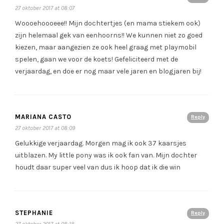
27 oktober 2017 at 08:07
Woooehoooeee!! Mijn dochtertjes (en mama stiekem ook)
zijn helemaal gek van eenhoorns!! We kunnen niet zo goed
kiezen, maar aangezien ze ook heel graag met playmobil
spelen, gaan we voor de koets! Gefeliciteerd met de
verjaardag, en doe er nog maar vele jaren en blogjaren bij!
MARIANA CASTO
Reply
27 oktober 2017 at 08:09
Gelukkige verjaardag. Morgen mag ik ook 37 kaarsjes
uitblazen. My little pony was ik ook fan van. Mijn dochter
houdt daar super veel van dus ik hoop dat ik die win
STEPHANIE
Reply