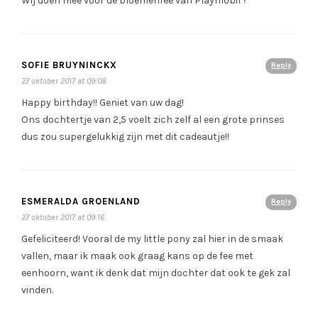
Wij doen mee voor de bloemenfee van Playmobil ?
SOFIE BRUYNINCKX
Reply
27 oktober 2017 at 09:08
Happy birthday!! Geniet van uw dag!
Ons dochtertje van 2,5 voelt zich zelf al een grote prinses
dus zou supergelukkig zijn met dit cadeautje!!
ESMERALDA GROENLAND
Reply
27 oktober 2017 at 09:16
Gefeliciteerd! Vooral de my little pony zal hier in de smaak
vallen, maar ik maak ook graag kans op de fee met
eenhoorn, want ik denk dat mijn dochter dat ook te gek zal
vinden.