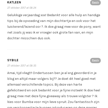
KATLEEN
Reply
27 oktober 2017 at 08:24
Gelukkige verjaardag xxx! Bedankt voor alle hulp en handige
tips bij de opvoeding van mijn dochtertje en ook voor het
luisterend/lezend oor ?. Ik doe graag mee voor de pony, want
net zoals jij was ik er vroeger ook grote fan van, en mijn
dochter misschien dus ook.
SYBILE
Reply
27 oktober 2017 at 08:35
Amai, tijd vliegt!! Ondertussen ben je al erg gevorderd in je
blog en altijd maar volgers bij?? Je doet dit heel goed met
allemaal verschillende topics. Bij deze van harte
gefeliciteerd en ook bedankt voor je fijne insteek! Ik doe heel
graag mee met deze fijne giveaway als trouwe volgster ? Ik
kies voor Bumba voor mijn lieve spruit. Zou fantastisch zijn
om verstoppertje te kunnen introduceren op deze manier