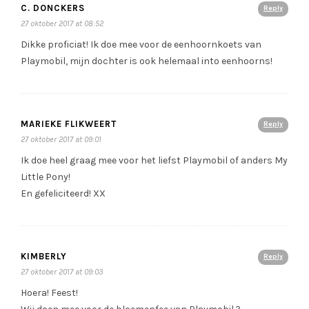
C. DONCKERS
Reply
27 oktober 2017 at 08:52
Dikke proficiat! Ik doe mee voor de eenhoornkoets van
Playmobil, mijn dochter is ook helemaal into eenhoorns!
MARIEKE FLIKWEERT
Reply
27 oktober 2017 at 09:01
Ik doe heel graag mee voor het liefst Playmobil of anders My
Little Pony!
En gefeliciteerd! XX
KIMBERLY
Reply
27 oktober 2017 at 09:03
Hoera! Feest!