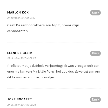
MARLON KOK
Reply
27 oktober 2017 at 09:17
Gaaf! De eenhoornkoets zou top zijn voor mijn
eenhoornfan!
ELENI DE CLEIR
Reply
27 oktober 2017 at 09:23
Proficiat met je dubbele verjaardag!! Ik was vroeger ook een
enorme fan van My Little Pony, het zou dus geweldig zijn om
dit te winnen voor mijn kindjes.
JOKE BOGAERT
Reply
27 oktober 2017 at 09:25