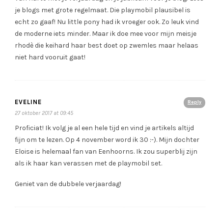
je blogs met grote regelmaat. Die playmobil plausibel is
echt zo gaaf! Nu little pony had ik vroeger ook. Zo leuk vind
de moderne iets minder. Maar ik doe mee voor mijn meisje
rhodè die keihard haar best doet op zwemles maar helaas
niet hard vooruit gaat!
EVELINE
Reply
27 oktober 2017 at 09:45
Proficiat! Ik volg je al een hele tijd en vind je artikels altijd
fijn om te lezen. Op 4 november word ik 30 :-). Mijn dochter
Eloise is helemaal fan van Eenhoorns. Ik zou superblij zijn
als ik haar kan verassen met de playmobil set.
Geniet van de dubbele verjaardag!