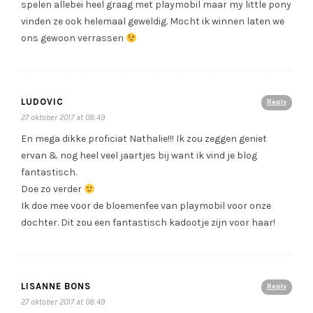
spelen allebei heel graag met playmobil maar my little pony
vinden ze ook helemaal geweldig. Mocht ik winnen laten we
ons gewoon verrassen
LUDOVIC
Reply
27 oktober 2017 at 08:49
En mega dikke proficiat Nathalie!!! Ik zou zeggen geniet
ervan & nog heel veel jaartjes bij want ik vind je blog
fantastisch.
Doe zo verder
Ik doe mee voor de bloemenfee van playmobil voor onze
dochter. Dit zou een fantastisch kadootje zijn voor haar!
LISANNE BONS
Reply
27 oktober 2017 at 08:49