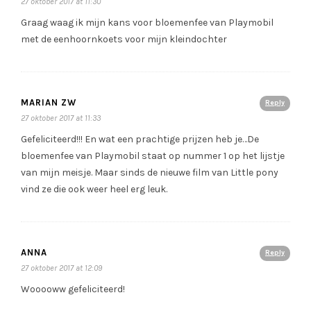
27 oktober 2017 at 11:30
Graag waag ik mijn kans voor bloemenfee van Playmobil
met de eenhoornkoets voor mijn kleindochter
MARIAN ZW
Reply
27 oktober 2017 at 11:33
Gefeliciteerd!!! En wat een prachtige prijzen heb je…De
bloemenfee van Playmobil staat op nummer 1 op het lijstje
van mijn meisje. Maar sinds de nieuwe film van Little pony
vind ze die ook weer heel erg leuk.
ANNA
Reply
27 oktober 2017 at 12:09
Wooooww gefeliciteerd!