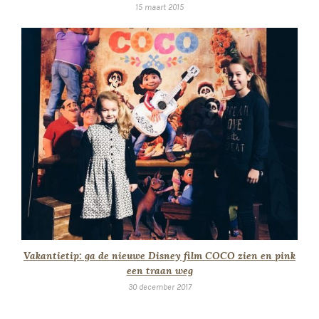
15 maart 2015
Vakantietip: ga de nieuwe Disney film COCO zien en pink
een traan weg
30 december 2017