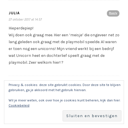
JULIA
Reply
27 oktober 2017 at 14:57
Hieperdepiep!
Wij doen ook graag mee. Hier een ‘meisje’ die ongeveer net zo
lang geleden ook graag met de playmobil speelde. Al waren
er toen nog een unicorns! Mijn vriend werkt bij een bedrijf
wat Unicorn heet en dochterlief speelt graag met de
playmobil. Zeer welkom hier! ?
Privacy & cookies: deze site gebruikt cookies. Door deze site te blijven
BÉ VERMEIREN
Reply
gebruiken, ga je akkoord met het gebruik hiervan.
27 oktober 2017 at 14:59
Wil je meer weten, ook over hoe je cookies kunt beheren, kijk dan hier:
Proficiat <3
Cookiebeleid
Mijn meisje droomt van de Playmobil Fairies en heeft er
alvast enkele setjes van op haar sintlijstje gezet.