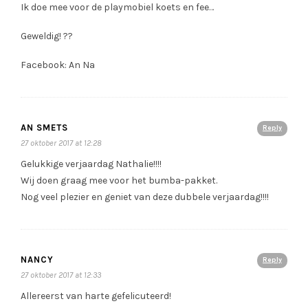
Ik doe mee voor de playmobiel koets en fee…
Geweldig! ??
Facebook: An Na
AN SMETS
Reply
27 oktober 2017 at 12:28
Gelukkige verjaardag Nathalie!!!!
Wij doen graag mee voor het bumba-pakket.
Nog veel plezier en geniet van deze dubbele verjaardag!!!!
NANCY
Reply
27 oktober 2017 at 12:33
Allereerst van harte gefelicuteerd!