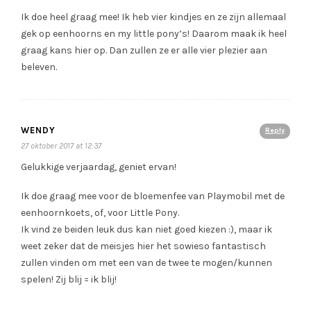
Ik doe heel graag mee! Ik heb vier kindjes en ze zijn allemaal
gek op eenhoorns en my little pony’s! Daarom maak ik heel
graag kans hier op. Dan zullen ze er alle vier plezier aan
beleven.
WENDY
Reply
27 oktober 2017 at 12:37
Gelukkige verjaardag, geniet ervan!
Ik doe graag mee voor de bloemenfee van Playmobil met de
eenhoornkoets, of, voor Little Pony.
Ik vind ze beiden leuk dus kan niet goed kiezen :), maar ik
weet zeker dat de meisjes hier het sowieso fantastisch
zullen vinden om met een van de twee te mogen/kunnen
spelen! Zij blij = ik blij!