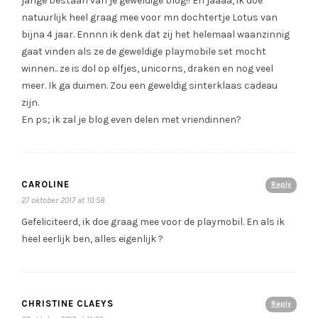
jarige bestaan van je geweldige blog!! En jaaaa, ik doe
natuurlijk heel graag mee voor mn dochtertje Lotus van
bijna 4 jaar. Ennnn ik denk dat zij het helemaal waanzinnig
gaat vinden als ze de geweldige playmobile set mocht
winnen.. ze is dol op elfjes, unicorns, draken en nog veel
meer. Ik ga duimen. Zou een geweldig sinterklaas cadeau
zijn.
En ps; ik zal je blog even delen met vriendinnen?
CAROLINE
Reply
27 oktober 2017 at 10:58
Gefeliciteerd, ik doe graag mee voor de playmobil. En als ik
heel eerlijk ben, alles eigenlijk ?
CHRISTINE CLAEYS
Reply