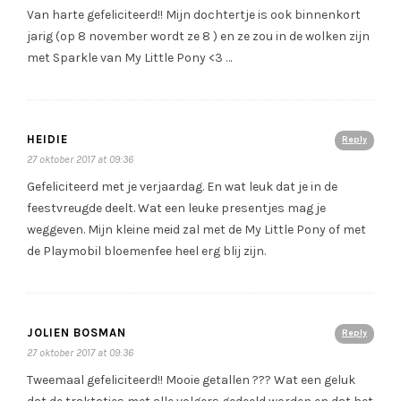
Van harte gefeliciteerd!! Mijn dochtertje is ook binnenkort
jarig (op 8 november wordt ze 8 ) en ze zou in de wolken zijn
met Sparkle van My Little Pony <3 …
HEIDIE
Reply
27 oktober 2017 at 09:36
Gefeliciteerd met je verjaardag. En wat leuk dat je in de
feestvreugde deelt. Wat een leuke presentjes mag je
weggeven. Mijn kleine meid zal met de My Little Pony of met
de Playmobil bloemenfee heel erg blij zijn.
JOLIEN BOSMAN
Reply
27 oktober 2017 at 09:36
Tweemaal gefeliciteerd!! Mooie getallen ??? Wat een geluk