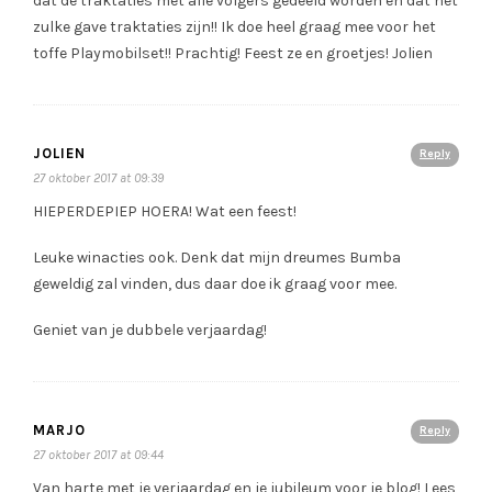
dat de traktaties met alle volgers gedeeld worden en dat het
zulke gave traktaties zijn!! Ik doe heel graag mee voor het
toffe Playmobilset!! Prachtig! Feest ze en groetjes! Jolien
JOLIEN
Reply
27 oktober 2017 at 09:39
HIEPERDEPIEP HOERA! Wat een feest!
Leuke winacties ook. Denk dat mijn dreumes Bumba
geweldig zal vinden, dus daar doe ik graag voor mee.
Geniet van je dubbele verjaardag!
MARJO
Reply
27 oktober 2017 at 09:44
Van harte met je verjaardag en je jubileum voor je blog! Lees