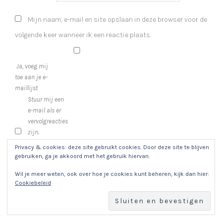
Mijn naam, e-mail en site opslaan in deze browser voor de
volgende keer wanneer ik een reactie plaats.
Ja, voeg mij
toe aan je e-
maillijst
Stuur mij een
e-mail als er
vervolgreacties
zijn.
Stuur mij een
Privacy & cookies: deze site gebruikt cookies. Door deze site te blijven
gebruiken, ga je akkoord met het gebruik hiervan.
e-mail als er
nieuwe
Wil je meer weten, ook over hoe je cookies kunt beheren, kijk dan hier:
berichten zijn.
Cookiebeleid