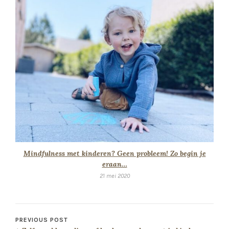
Mindfulness met kinderen? Geen probleem! Zo begin je
eraan…
21 mei 2020
PREVIOUS POST
Zelf gevulde pralines of bonbons maken met je kinderen
NEXT POST
Gratis schermtijdkaartjes tot the resque bij gedoe over ...
schermpjes!