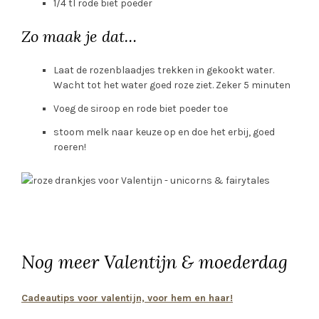
Voeg de siroop en rode biet poeder toe
stoom melk naar keuze op en doe het erbij, goed
roeren!
Nog meer Valentijn & moederdag
Cadeautips voor valentijn, voor hem en haar!
Inspiratie om te geven en doen op Valentijn
DIY // Een glas-in-lood (kidsproof) raamhanger maken
10 originele moederdag cadeaus om zelf te maken
Wij gingen zelf onze bloemen plukken op moederdag