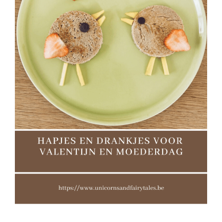
Serveer jij wel eens hartvormige hapjes voor Valentijn of
moederdag?
XOXO Nathalie
Facebook
X
Pinterest