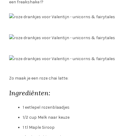
Zo maak je een roze chai latte:
Ingrediënten:
1
eetlepel
rozenblaadjes
1/2
cup
Melk naar keuze
1
tl Maple Siroop
1/4
tl
rode biet poeder
Zo maak je dat…
Laat de rozenblaadjes trekken in gekookt water.
Wacht tot het water goed roze ziet. Zeker 5 minuten