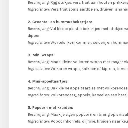
Beschrijving:
Rijg stukjes vers fruit aan houten prikker
Ingrediënten:
Vers fruit zoals aardbeien, druiven, ananas
2. Groente- en hummusbekertjes:
Beschrijving:
Vul kleine plastic bekertjes met stokjes 
dippen.
Ingrediënten:
Wortels, komkommer, selderij en hummus
3. Mini wraps:
Beschrijving:
Maak kleine volkoren wraps met mager vle
Ingrediënten:
Volkoren wraps, kalkoen of kip, sla, tom
4. Mini-appeltaartjes:
Beschrijving:
Bak kleine appeltaartjes met volkorendeeg 
Ingrediënten:
Volkorendeeg, appels, kaneel en een beetje
5. Popcorn met kruiden:
Beschrijving:
Maak je eigen popcorn en breng op smaak
Ingrediënten:
Popcornkorrels, olijfolie, kruiden naar keu