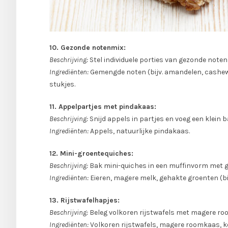
10. Gezonde notenmix:
Beschrijving:
Stel individuele porties van gezonde note
Ingrediënten:
Gemengde noten (bijv. amandelen, cashewn
stukjes.
11. Appelpartjes met pindakaas:
Beschrijving:
Snijd appels in partjes en voeg een klein 
Ingrediënten:
Appels, natuurlijke pindakaas.
12. Mini-groentequiches:
Beschrijving:
Bak mini-quiches in een muffinvorm met gro
Ingrediënten:
Eieren, magere melk, gehakte groenten (bij
13. Rijstwafelhapjes:
Beschrijving:
Beleg volkoren rijstwafels met magere r
Ingrediënten:
Volkoren rijstwafels, magere roomkaas, 