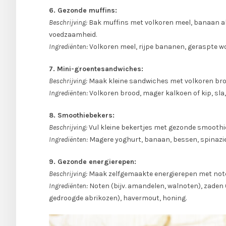
6. Gezonde muffins:
Beschrijving:
Bak muffins met volkoren meel, banaan al
voedzaamheid.
Ingrediënten:
Volkoren meel, rijpe bananen, geraspte w
7. Mini-groentesandwiches:
Beschrijving:
Maak kleine sandwiches met volkoren broo
Ingrediënten:
Volkoren brood, mager kalkoen of kip, s
8. Smoothiebekers:
Beschrijving:
Vul kleine bekertjes met gezonde smoothi
Ingrediënten:
Magere yoghurt, banaan, bessen, spinazie
9. Gezonde energierepen:
Beschrijving:
Maak zelfgemaakte energierepen met noten
Ingrediënten:
Noten (bijv. amandelen, walnoten), zaden (b
gedroogde abrikozen), havermout, honing.