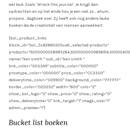
wel leuk. Zoals ‘Wreck this journal’. Je krijgt dan
opdrachten en op het einde hou je een niet zo .. .ahum…
propere… dagboek over. Zij heeft ook nog andere leuke
boeken die de creativiteit van mensen aanwakkert.
[bol_product_links
block_id=”bol_5c82680205ce9_selected-products”
products=”9200000028985264,9200000009896914,1001004010
name=”keri smith ” sub_id=”keri smith ”
link_color=”003399″ subtitle_color=”000000″
pricetype_color=”000000″ price_color=”CC3300″
deliverytime_color=”009900″ background_color=”FFFFFF”
border_color=”D2D2D2″ width=”800″ cols=”2″
show_bol_logo=”0″ show_price=”0″ show_rating=”0″
show_deliverytime=”0″ link_target=”1″ image_size=”1″
admin_preview=”1″]
Bucket list boeken