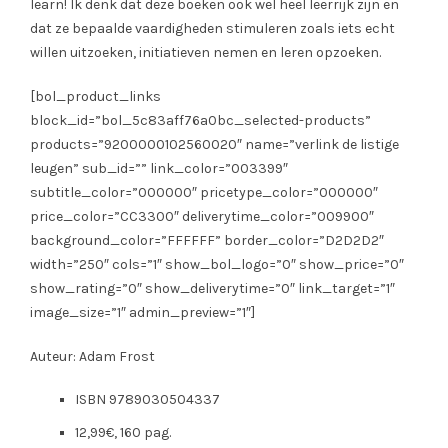
learn! Ik denk dat deze boeken ook wel heel leerrijk zijn en
dat ze bepaalde vaardigheden stimuleren zoals iets echt
willen uitzoeken, initiatieven nemen en leren opzoeken.
[bol_product_links
block_id=”bol_5c83aff76a0bc_selected-products”
products=”9200000102560020″ name=”verlink de listige
leugen” sub_id=”” link_color=”003399″
subtitle_color=”000000″ pricetype_color=”000000″
price_color=”CC3300″ deliverytime_color=”009900″
background_color=”FFFFFF” border_color=”D2D2D2″
width=”250″ cols=”1″ show_bol_logo=”0″ show_price=”0″
show_rating=”0″ show_deliverytime=”0″ link_target=”1″
image_size=”1″ admin_preview=”1″]
Auteur: Adam Frost
ISBN 9789030504337
12,99€, 160 pag.