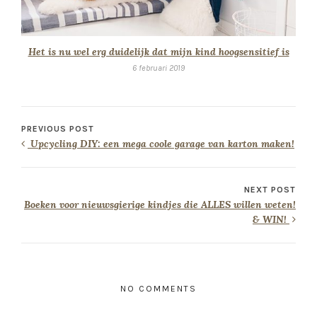
Het is nu wel erg duidelijk dat mijn kind hoogsensitief is
6 februari 2019
PREVIOUS POST
Upcycling DIY: een mega coole garage van karton maken!
NEXT POST
Boeken voor nieuwsgierige kindjes die ALLES willen weten!
& WIN!
NO COMMENTS