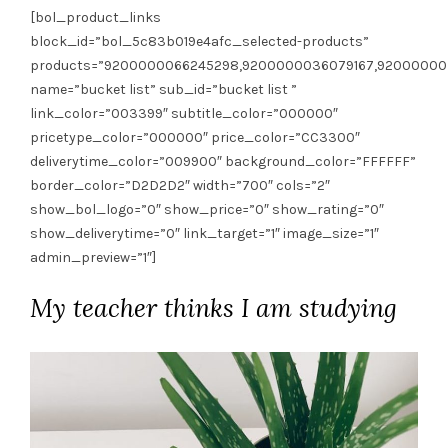
[bol_product_links
block_id=”bol_5c83b019e4afc_selected-products”
products=”9200000066245298,9200000036079167,92000000
name=”bucket list” sub_id=”bucket list ”
link_color=”003399″ subtitle_color=”000000″
pricetype_color=”000000″ price_color=”CC3300″
deliverytime_color=”009900″ background_color=”FFFFFF”
border_color=”D2D2D2″ width=”700″ cols=”2″
show_bol_logo=”0″ show_price=”0″ show_rating=”0″
show_deliverytime=”0″ link_target=”1″ image_size=”1″
admin_preview=”1″]
My teacher thinks I am studying