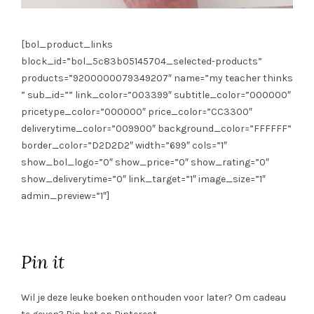
[bol_product_links
block_id=”bol_5c83b05145704_selected-products”
products=”9200000079349207″ name=”my teacher thinks
” sub_id=”” link_color=”003399″ subtitle_color=”000000″
pricetype_color=”000000″ price_color=”CC3300″
deliverytime_color=”009900″ background_color=”FFFFFF”
border_color=”D2D2D2″ width=”699″ cols=”1″
show_bol_logo=”0″ show_price=”0″ show_rating=”0″
show_deliverytime=”0″ link_target=”1″ image_size=”1″
admin_preview=”1″]
Pin it
Wil je deze leuke boeken onthouden voor later? Om cadeau