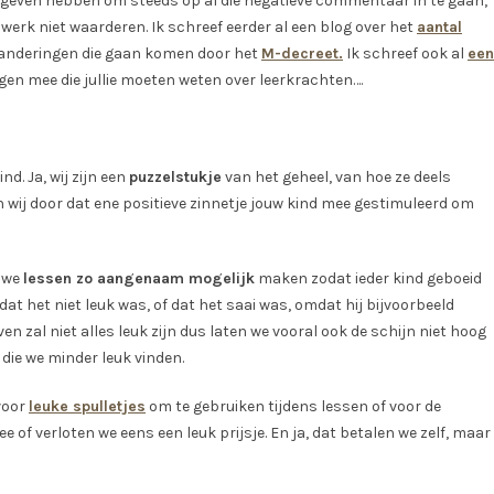
egeven hebben om steeds op al die negatieve commentaar in te gaan,
 werk niet waarderen. Ik schreef eerder al een blog over het
aantal
randeringen die gaan komen door het
M-decreet.
Ik schreef ook al
een
ngen mee die jullie moeten weten over leerkrachten….
nd. Ja, wij zijn een
puzzelstukje
van het geheel, van hoe ze deels
 wij door dat ene positieve zinnetje jouw kind mee gestimuleerd om
e we
lessen zo aangenaam mogelijk
maken zodat ieder kind geboeid
dat het niet leuk was, of dat het saai was, omdat hij bijvoorbeeld
ven zal niet alles leuk zijn dus laten we vooral ook de schijn niet hoog
ie we minder leuk vinden.
voor
leuke spulletjes
om te gebruiken tijdens lessen of voor de
 of verloten we eens een leuk prijsje. En ja, dat betalen we zelf, maar