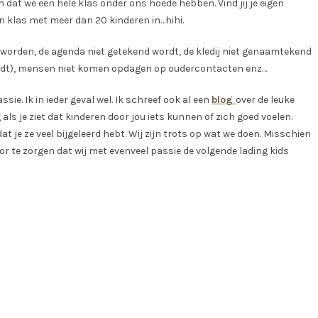
n dat we een hele klas onder ons hoede hebben. Vind jij je eigen
 klas met meer dan 20 kinderen in…hihi.
zen worden, de agenda niet getekend wordt, de kledij niet genaamtekend
ordt), mensen niet komen opdagen op oudercontacten enz…
ie. Ik in ieder geval wel. Ik schreef ook al een
blog
over de leuke
als je ziet dat kinderen door jou iets kunnen of zich goed voelen.
 je ze veel bijgeleerd hebt. Wij zijn trots op wat we doen. Misschien
oor te zorgen dat wij met evenveel passie de volgende lading kids