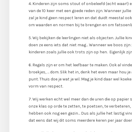
4. Kinderen zijn soms stout of onbeleefd (echt waar!) e
van de 10 keer met een goede reden zijn. Wanneer julli
zal je kind geen respect leren en dat duidt meestal ook
om waarden en normen bij te brengen en om fatsoenli
5. Wij bekijken de leerlingen niet als objecten. Jullie k
doen ze eens iets dat niet mag… Wanneer we boos zijn za
kinderen zoals jullie ook trots zijn op hen. Eigenlijk z
6. Regels zijn er om het leefbaar te maken. Ook al vin
broekjes, … dom. Slik het in, denk het even maar hou je 
punt. Thuis doe je wat je wil. Mag je kind daar wel koe
vorm van respect.
7. Wij werken echt wel meer dan de uren die op papier 
onze klas op orde te zetten, te poetsen, te verbeteren, 
hebben ook nog een gezin… Dus als jullie het lastig 
dat eens dat wij dit soms meerdere keren per jaar doen