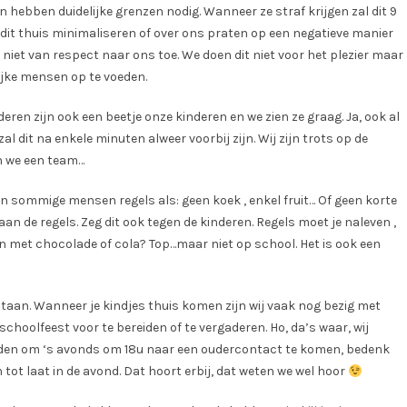
n hebben duidelijke grenzen nodig. Wanneer ze straf krijgen zal dit 9
e dit thuis minimaliseren of over ons praten op een negatieve manier
 niet van respect naar ons toe. We doen dit niet voor het plezier maar
jke mensen op te voeden.
inderen zijn ook een beetje onze kinderen en we zien ze graag. Ja, ook al
l dit na enkele minuten alweer voorbij zijn. Wij zijn trots op de
ijn we een team…
den sommige mensen regels als: geen koek , enkel fruit… Of geen korte
aan de regels. Zeg dit ook tegen de kinderen. Regels moet je naleven ,
ken met chocolade of cola? Top…maar niet op school. Het is ook een
staan. Wanneer je kindjes thuis komen zijn wij vaak nog bezig met
schoolfeest voor te bereiden of te vergaderen. Ho, da’s waar, wij
vinden om ‘s avonds om 18u naar een oudercontact te komen, bedenk
 tot laat in de avond. Dat hoort erbij, dat weten we wel hoor