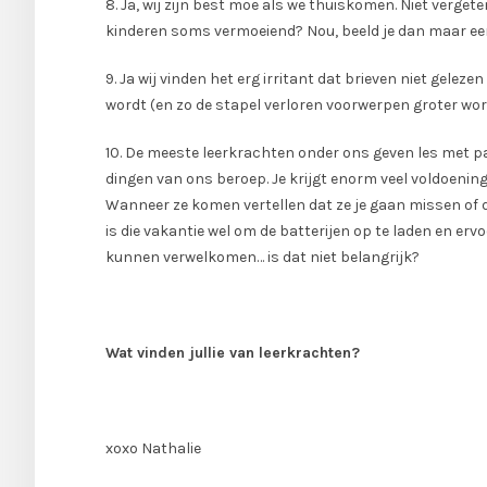
8. Ja, wij zijn best moe als we thuiskomen. Niet vergete
kinderen soms vermoeiend? Nou, beeld je dan maar een
9. Ja wij vinden het erg irritant dat brieven niet gele
wordt (en zo de stapel verloren voorwerpen groter w
10. De meeste leerkrachten onder ons geven les met pass
dingen van ons beroep. Je krijgt enorm veel voldoening 
Wanneer ze komen vertellen dat ze je gaan missen of dat
is die vakantie wel om de batterijen op te laden en erv
kunnen verwelkomen… is dat niet belangrijk?
Wat vinden jullie van leerkrachten?
xoxo Nathalie