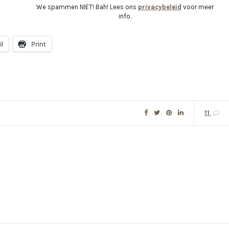
We spammen NIET! Bah! Lees ons
privacybeleid
voor meer
info.
l
Print
11