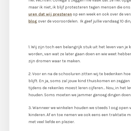
het vechten. Collega’s zeggen me vaak dat ze het opg
maar ik niet, ik blijf protesteren tegen mensen die ons
uren dat wij presteren
op een week en ook over de ve
blog
over de vooroordelen. Ik geef jullie vandaag 10 di
1. Wij zijn toch een belangrijk stuk uit het leven van je ki
worden, van wat ze later gaan doen en wie weet hebben
zijn dromen waar te maken.
2. Voor en na de schooluren zitten wij te bedenken ho
blijft. En ja, soms zal jouw kind thuiskomen en zeggen 
tijdens de rekenles moest leren cijferen… Nou, in het le
houden. Soms moeten we jammer genoeg dingen doen d
3. Wanneer we winkelen houden we steeds 1 oog open 
kinderen. Af en toe nemen we ook eens een traktatie mee
met veel liefde en plezier.