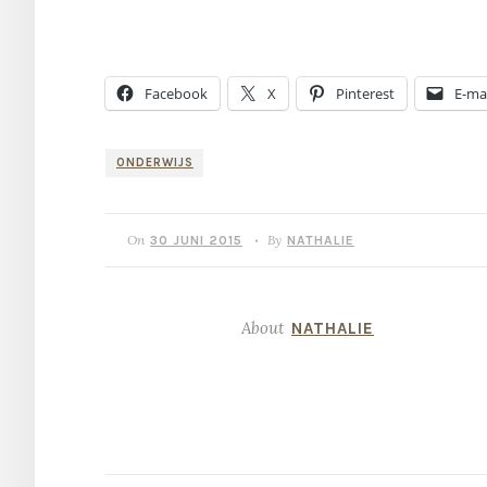
Facebook
X
Pinterest
E-mai
ONDERWIJS
On
By
30 JUNI 2015
NATHALIE
•
About
NATHALIE