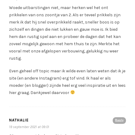
Woede uitbarstingen niet, maar herken wel het ont
prikkelen van ons zoontje van 2. Als er teveel prikkels zijn
merk ik dat hij snel overprikkeld raakt, sneller boos is op
zichzelf en dingen die niet lukken en gauw moe is. Ik bied
hem dan rustig spel aan en probeer de dagen dat het kan
zoveel mogelijk gewoon met hem thuis te zijn. Merkte het
vooral met onze afgelopen verbouwing, gelukkig nu weer
rustig.
Even geheel off topic maar ik wilde even laten weten dat ik je
site (en andere Instagram) erg tof vind. Ik haal er als
moeder (en blogger) zijnde heel erg veel inspiratie uit en lees
hier graag. Dankjewel daarvoor
NATHALIE
Reply
19 september 2021 at 09:01