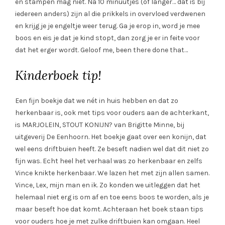
en stampen mag niet. Na 10 minuutjes (of langer… dat is bij
iedereen anders) zijn al die prikkels in overvloed verdwenen
en krijg je je engeltje weer terug. Ga je erop in, word je mee
boos en eis je dat je kind stopt, dan zorg je er in feite voor
dat het erger wordt. Geloof me, been there done that…
Kinderboek tip!
Een fijn boekje dat we nét in huis hebben en dat zo
herkenbaar is, ook met tips voor ouders aan de achterkant,
is MARJOLEIN, STOUT KONIJN? van Brigitte Minne, bij
uitgeverij De Eenhoorn. Het boekje gaat over een konijn, dat
wel eens driftbuien heeft. Ze beseft nadien wel dat dit niet zo
fijn was. Echt heel het verhaal was zo herkenbaar en zelfs
Vince knikte herkenbaar. We lazen het met zijn allen samen.
Vince, Lex, mijn man en ik. Zo konden we uitleggen dat het
helemaal niet erg is om af en toe eens boos te worden, als je
maar beseft hoe dat komt. Achteraan het boek staan tips
voor ouders hoe je met zulke driftbuien kan omgaan. Heel