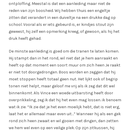
ontploffing. Meestal is dat een aanleiding maar niet de
reden van zijn boosheid. Wij hebben thuis een engeltje
zitten dat verandert in een duiveltje na een drukke dag op
school. Vooral als er iets gebeurd is, er kindjes stout zijn
geweest, hij zelf een opmerking kreeg, of gewoon, als hij het
druk heeft gehad.
De minste aanleiding is goed om die tranen te laten komen.
Hij stampt dan in het rond, wil niet dat je hem aanraakt en
heeft op dat moment een soort muur om zich heen Je raakt
er niet tot doorgedrongen. Boos worden en zeggen dat hij
moet stoppen heeft totaal geen nut. Het lijkt ook of begrip
tonen niet helpt, maar geloof me vrij als ik zeg dat dit wel
binnenkomt. Als Vince een woede uitbarsting heeft door
overprikkeling, zeg ik dat hij het even mag lossen. ik benoem
wat ik zie: “Ik zie dat je het even moeilijk hebt, dat is niet erg,
laat het er allemaal maar even uit…” Wanneer hij als een gek
rond zich heen zwaait en wil gooien met dingen, dan zetten
we hem wel even op een veilige plek. Op zijn zitkussen, hij