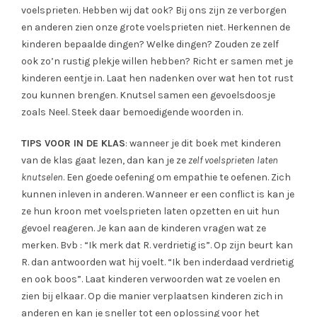
voelsprieten. Hebben wij dat ook? Bij ons zijn ze verborgen
en anderen zien onze grote voelsprieten niet. Herkennen de
kinderen bepaalde dingen? Welke dingen? Zouden ze zelf
ook zo’n rustig plekje willen hebben? Richt er samen met je
kinderen eentje in. Laat hen nadenken over wat hen tot rust
zou kunnen brengen. Knutsel samen een gevoelsdoosje
zoals Neel. Steek daar bemoedigende woorden in.
TIPS VOOR IN DE KLAS
: wanneer je dit boek met kinderen
van de klas gaat lezen, dan kan je ze
zelf voelsprieten laten
knutselen
. Een goede oefening om empathie te oefenen. Zich
kunnen inleven in anderen. Wanneer er een conflict is kan je
ze hun kroon met voelsprieten laten opzetten en uit hun
gevoel reageren. Je kan aan de kinderen vragen wat ze
merken. Bvb : “Ik merk dat R. verdrietig is”. Op zijn beurt kan
R. dan antwoorden wat hij voelt. “Ik ben inderdaad verdrietig
en ook boos”. Laat kinderen verwoorden wat ze voelen en
zien bij elkaar. Op die manier verplaatsen kinderen zich in
anderen en kan je sneller tot een oplossing voor het