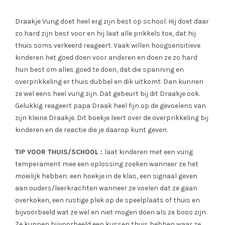
Draakje Vurig doet heel erg zijn best op school. Hij doet daar
zo hard zijn best voor en hij laat alle prikkels toe, dat hij
thuis soms verkeerd reageert. Vaak willen hoogsensitieve
kinderen het goed doen voor anderen en doen ze zo hard
hun best om alles goed te doen, dat die spanning en
overprikkeling er thuis dubbel en dik uitkomt. Dan kunnen
ze wel eens heel vurig zijn. Dat gebeurt bij dit Draakje ook.
Gelukkig reageert papa Draak heel fijn op de gevoelens van
zijn kleine Draakje. Dit boekje leert over de overprikkeling bij
kinderen en de reactie die je daarop kunt geven.
TIP VOOR THUIS/SCHOOL :
laat kinderen met een vurig
temperament mee een oplossing zoeken wanneer ze het
moeilijk hebben: een hoekje in de klas, een signaal geven
aan ouders/leerkrachten wanneer ze voelen dat ze gaan
overkoken, een rustige plek op de speelplaats of thuis en
bijvoorbeeld wat ze wel en niet mogen doen als ze boos zijn.
Ze kunnen bijvoorbeeld een kussen thuis hebben waar ze