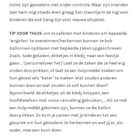
soms zijn gevoelens niet onder controle. Maar zijn vrienden
zien hem nog steeds even graag. Een steuntje in de rug voor
kinderen die ook bang zijn voor nieuwe situaties.
TIP VOOR THUIS
: om te oefenen met kinderen om bepaalde
‘angsten’ te overwinnen/herkennen kunnen ze bvb
ballonnen opblazen met bepaalde zaken opgeschreven.
Zoals: luide geluiden, etiketjes in kledij, naar een feestje
gaan … (personaliseer het) Laat ze de zaken die ze heel erg
vinden doorprikken, of laat ze een hulpmiddel zoeken om
hun gevoel iets ‘beter’ te maken. Wat zouden anderen
kunnen doen en wat zouden ze zelf kunnen doen?
Bijvoorbeeld: de etiketjes uit de kledij knippen, een
hoofdtelefoon met noise cancelling gebruiken, … Als ze met
een hulpmiddel gekomen zijn, kunnen ze die ballon
doorprikken. Zo kom je samen met je kinderen tot een
gesprek om hun gevoelens te herkennen en wat jij er, als
ouder, mee aan kunt doen.