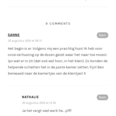
9 COMMENTS
SANNE
Reply
30 augustus 2016 at 08:15
Het begin is er. Volgens mij een prachtig huis! Ik heb voor
onze verhuizing op de dozen gezet waar het naar toe moest.
Ipv wat er in zit (dat ook wel hoor, in het klein). Zo konden de
helpende schatten het in de juiste kamer zetten. Fijn! Ben
benieuwd naar de kamertjes van de kleintjes! X
NATHALIE
Reply
30 augustus 2016 at 14:34
Ja het vergt veel werk he… pfff