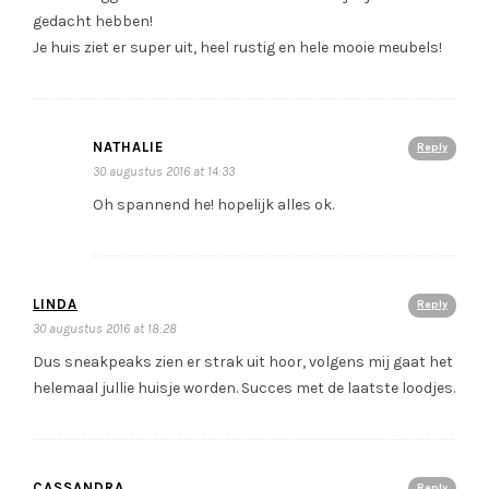
gedacht hebben!
Je huis ziet er super uit, heel rustig en hele mooie meubels!
NATHALIE
Reply
30 augustus 2016 at 14:33
Oh spannend he! hopelijk alles ok.
LINDA
Reply
30 augustus 2016 at 18:28
Dus sneakpeaks zien er strak uit hoor, volgens mij gaat het
helemaal jullie huisje worden. Succes met de laatste loodjes.
CASSANDRA
Reply