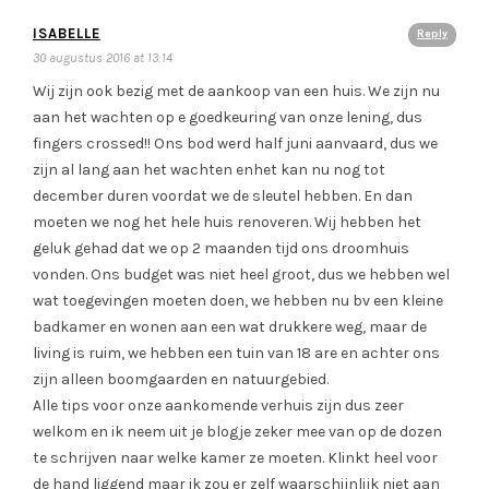
ISABELLE
Reply
30 augustus 2016 at 13:14
Wij zijn ook bezig met de aankoop van een huis. We zijn nu
aan het wachten op e goedkeuring van onze lening, dus
fingers crossed!! Ons bod werd half juni aanvaard, dus we
zijn al lang aan het wachten enhet kan nu nog tot
december duren voordat we de sleutel hebben. En dan
moeten we nog het hele huis renoveren. Wij hebben het
geluk gehad dat we op 2 maanden tijd ons droomhuis
vonden. Ons budget was niet heel groot, dus we hebben wel
wat toegevingen moeten doen, we hebben nu bv een kleine
badkamer en wonen aan een wat drukkere weg, maar de
living is ruim, we hebben een tuin van 18 are en achter ons
zijn alleen boomgaarden en natuurgebied.
Alle tips voor onze aankomende verhuis zijn dus zeer
welkom en ik neem uit je blogje zeker mee van op de dozen
te schrijven naar welke kamer ze moeten. Klinkt heel voor
de hand liggend maar ik zou er zelf waarschijnlijk niet aan