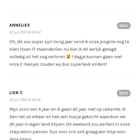
ANNELIES
Reply
22 juli 2019 at 08:42
Oh, dit zou super zijn! Vorig jaar vond ik onze jongste nog te
klein (toen 17 maanden)en nu ben ik dit eerlijk gezegd
volledig uit het oog verloren
1 dagje kunnen gaan met
onze 2 meisjes zouden wij dus superleuk vinden!!
LIEN C
Reply
22 juli 2019 at 09:09
Mijn zoon van 4 jaar en ik gaan dit jaar niet op vakantie. Ik
ben net uit elkaar en heb een huisje gekocht waardoor we
dit jaar in eigen land blijven. Dit weekend zou perfect in onze
staycation passen. Dus voor ons ook graag een lotje voor
deze loterij.