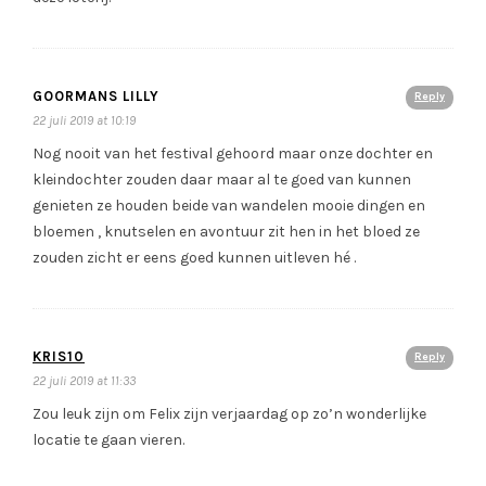
GOORMANS LILLY
Reply
22 juli 2019 at 10:19
Nog nooit van het festival gehoord maar onze dochter en
kleindochter zouden daar maar al te goed van kunnen
genieten ze houden beide van wandelen mooie dingen en
bloemen , knutselen en avontuur zit hen in het bloed ze
zouden zicht er eens goed kunnen uitleven hé .
KRIS10
Reply
22 juli 2019 at 11:33
Zou leuk zijn om Felix zijn verjaardag op zo’n wonderlijke
locatie te gaan vieren.