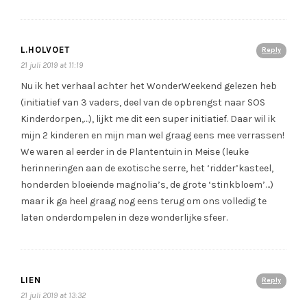
L.HOLVOET
Reply
21 juli 2019 at 11:19
Nu ik het verhaal achter het WonderWeekend gelezen heb
(initiatief van 3 vaders, deel van de opbrengst naar SOS
Kinderdorpen,…), lijkt me dit een super initiatief. Daar wil ik
mijn 2 kinderen en mijn man wel graag eens mee verrassen!
We waren al eerder in de Plantentuin in Meise (leuke
herinneringen aan de exotische serre, het ‘ridder’kasteel,
honderden bloeiende magnolia’s, de grote ‘stinkbloem’…)
maar ik ga heel graag nog eens terug om ons volledig te
laten onderdompelen in deze wonderlijke sfeer.
LIEN
Reply
21 juli 2019 at 13:32