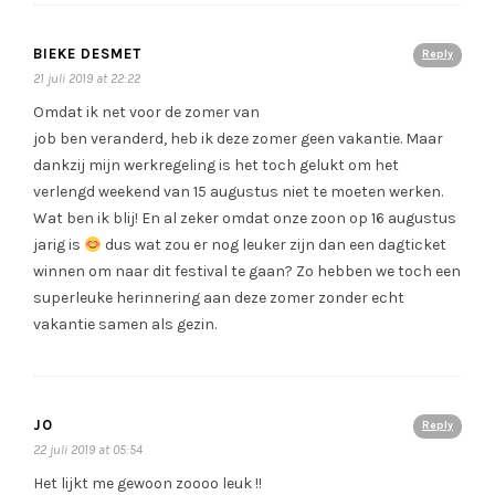
BIEKE DESMET
Reply
21 juli 2019 at 22:22
Omdat ik net voor de zomer van
job ben veranderd, heb ik deze zomer geen vakantie. Maar
dankzij mijn werkregeling is het toch gelukt om het
verlengd weekend van 15 augustus niet te moeten werken.
Wat ben ik blij! En al zeker omdat onze zoon op 16 augustus
jarig is
dus wat zou er nog leuker zijn dan een dagticket
winnen om naar dit festival te gaan? Zo hebben we toch een
superleuke herinnering aan deze zomer zonder echt
vakantie samen als gezin.
JO
Reply
22 juli 2019 at 05:54
Het lijkt me gewoon zoooo leuk !!