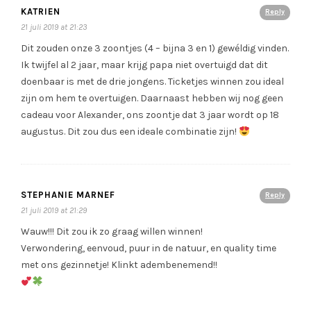
KATRIEN
Reply
21 juli 2019 at 21:23
Dit zouden onze 3 zoontjes (4 – bijna 3 en 1) gewéldig vinden.
Ik twijfel al 2 jaar, maar krijg papa niet overtuigd dat dit
doenbaar is met de drie jongens. Ticketjes winnen zou ideal
zijn om hem te overtuigen. Daarnaast hebben wij nog geen
cadeau voor Alexander, ons zoontje dat 3 jaar wordt op 18
augustus. Dit zou dus een ideale combinatie zijn!
STEPHANIE MARNEF
Reply
21 juli 2019 at 21:29
Wauw!!! Dit zou ik zo graag willen winnen!
Verwondering, eenvoud, puur in de natuur, en quality time
met ons gezinnetje! Klinkt adembenemend!!