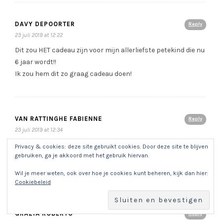
DAVY DEPOORTER
Reply
23 juli 2019 at 12:22
Dit zou HET cadeau zijn voor mijn allerliefste petekind die nu
6 jaar wordt!!
Ik zou hem dit zo graag cadeau doen!
VAN RATTINGHE FABIENNE
Reply
23 juli 2019 at 12:34
Dit zal een mooi cadeau voor mijn dochter en haar 3
Privacy & cookies: deze site gebruikt cookies. Door deze site te blijven
gebruiken, ga je akkoord met het gebruik hiervan.
kinderen ze heeft het al zo moeilijk gehad daarom wil ik het
haar schenken
Wil je meer weten, ook over hoe je cookies kunt beheren, kijk dan hier:
Cookiebeleid
GRAZIA ROBERTO
Reply