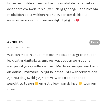
Is ‘mama midden in een scheiding omdat de papa niet van
de andere vrouwen kon blijven’ zielig genoeg? Haha niet om
medelijden op te wekken hoor, gewoon om de kids te
verwennen nu ze door een moeilijke tijd gaan
ANNELIES
Reply
21 juli 2019 at 21:19
Wat een mooi initiatief met een mooie achtergrond! Super
leuk dat er dagtickets zijn, yes wat zouden we met ons
viertjes dit graag willen winnen! Met twee meisjes van 6 en 4
die dankzij mamakleuterjuf helemaal into wonderwerelden
zijn zou dit geweldig zijn om verwonderde lachende
gezichtjes te zien
en niet alleen van de kids
…duimen
maar …