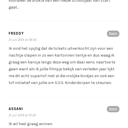
vooraleer de drukte van een nieuw schooljaar van start
gaat…
FREDDY
Reply
21 juli 2019 at 09:56
Ik vind het spijtig dat de tickets uitverkocht zijn voor een
nachtje slapen in zo een kartonnen tentje en dus waag ik
graag een kansje langs deze weg om daar eens naartoe te
gaan want als ik jullie filmpje bekijk van verleden jaar lijkt
me dit echt supertof met al die vrolijke kindjes en ook een
tof initiatief van jullie om S.O.S. Kinderdorpen te steunen.
ASSANI
Reply
21 juli 2019 at 10:20
Ik wil heel graag winnen.