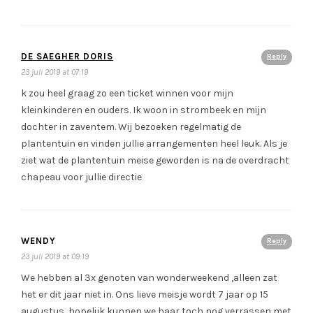
DE SAEGHER DORIS
Reply
23 juli 2019 at 07:19
k zou heel graag zo een ticket winnen voor mijn
kleinkinderen en ouders. Ik woon in strombeek en mijn
dochter in zaventem. Wij bezoeken regelmatig de
plantentuin en vinden jullie arrangementen heel leuk. Als je
ziet wat de plantentuin meise geworden is na de overdracht
chapeau voor jullie directie
WENDY
Reply
23 juli 2019 at 09:19
We hebben al 3x genoten van wonderweekend ,alleen zat
het er dit jaar niet in. Ons lieve meisje wordt 7 jaar op 15
augustus, hopelijk kunnen we haar toch nog verrassen met