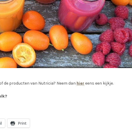
k of de producten van Nutricia? Neem dan
hier
eens een kijkje.
elk?
l
Print