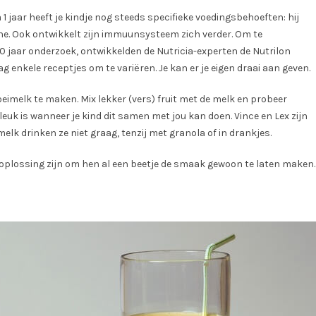
1 jaar heeft je kindje nog steeds specifieke voedingsbehoeften: hij
ene. Ook ontwikkelt zijn immuunsysteem zich verder. Om te
 jaar onderzoek, ontwikkelden de Nutricia-experten de Nutrilon
ag enkele receptjes om te variëren. Je kan er je eigen draai aan geven.
eimelk te maken. Mix lekker (vers) fruit met de melk en probeer
 leuk is wanneer je kind dit samen met jou kan doen. Vince en Lex zijn
lk drinken ze niet graag, tenzij met granola of in drankjes.
n oplossing zijn om hen al een beetje de smaak gewoon te laten maken.