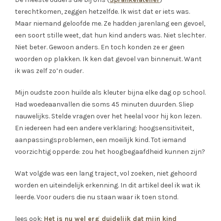
terechtkomen, zeggen hetzelfde. Ik wist dat er iets was.
Maar niemand geloofde me. Ze hadden jarenlang een gevoel,
een soort stille weet, dat hun kind anders was. Niet slechter.
Niet beter. Gewoon anders. En toch konden ze er geen
woorden op plakken. Ik ken dat gevoel van binnenuit. Want
ik was zelf zo’n ouder.
Mijn oudste zoon huilde als kleuter bijna elke dag op school.
Had woedeaanvallen die soms 45 minuten duurden. Sliep
nauwelijks. Stelde vragen over het heelal voor hij kon lezen.
En iedereen had een andere verklaring: hoogsensitiviteit,
aanpassingsproblemen, een moeilijk kind. Tot iemand
voorzichtig opperde: zou het hoogbegaafdheid kunnen zijn?
Wat volgde was een lang traject, vol zoeken, niet gehoord
worden en uiteindelijk erkenning. In dit artikel deel ik wat ik
leerde. Voor ouders die nu staan waar ik toen stond.
lees ook:
Het is nu wel erg duidelijk dat mijn kind