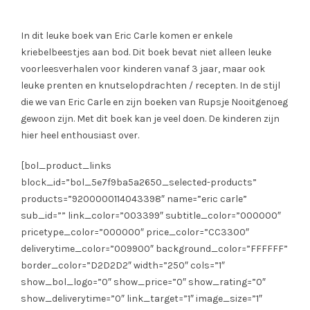
In dit leuke boek van Eric Carle komen er enkele
kriebelbeestjes aan bod. Dit boek bevat niet alleen leuke
voorleesverhalen voor kinderen vanaf 3 jaar, maar ook
leuke prenten en knutselopdrachten / recepten. In de stijl
die we van Eric Carle en zijn boeken van Rupsje Nooitgenoeg
gewoon zijn. Met dit boek kan je veel doen. De kinderen zijn
hier heel enthousiast over.
[bol_product_links
block_id=”bol_5e7f9ba5a2650_selected-products”
products=”9200000114043398″ name=”eric carle”
sub_id=”” link_color=”003399″ subtitle_color=”000000″
pricetype_color=”000000″ price_color=”CC3300″
deliverytime_color=”009900″ background_color=”FFFFFF”
border_color=”D2D2D2″ width=”250″ cols=”1″
show_bol_logo=”0″ show_price=”0″ show_rating=”0″
show_deliverytime=”0″ link_target=”1″ image_size=”1″