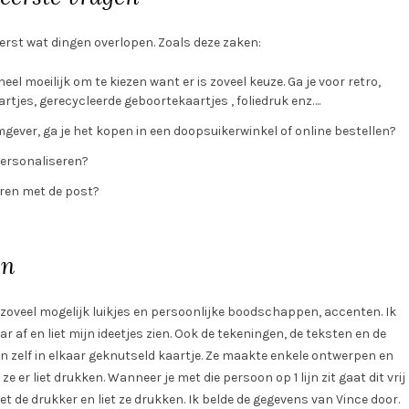
erst wat dingen overlopen. Zoals deze zaken:
eel moeilijk om te kiezen want er is zoveel keuze. Ga je voor retro,
artjes, gerecycleerde geboortekaartjes , foliedruk enz….
gever, ga je het kopen in een doopsuikerwinkel of online bestellen?
personaliseren?
turen met de post?
en
et zoveel mogelijk luikjes en persoonlijke boodschappen, accenten. Ik
af en liet mijn ideetjes zien. Ook de tekeningen, de teksten en de
en zelf in elkaar geknutseld kaartje. Ze maakte enkele ontwerpen en
e er liet drukken. Wanneer je met die persoon op 1 lijn zit gaat dit vrij
t de drukker en liet ze drukken. Ik belde de gegevens van Vince door.