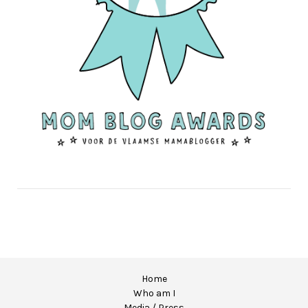
Home
Who am I
Media / Press