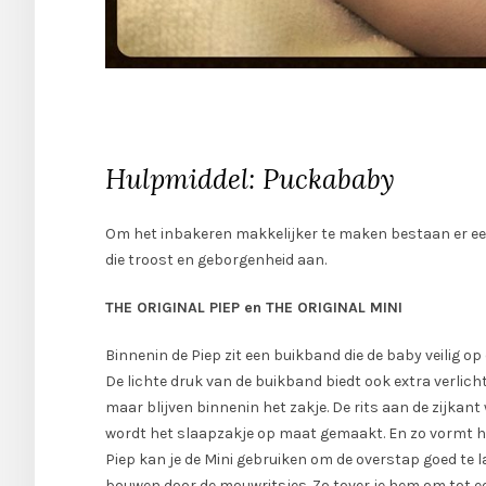
Hulpmiddel: Puckababy
Om het inbakeren makkelijker te maken bestaan er een
die troost en geborgenheid aan.
THE ORIGINAL PIEP en THE ORIGINAL MINI
Binnenin de Piep zit een buikband die de baby veilig o
De lichte druk van de buikband biedt ook extra verlic
maar blijven binnenin het zakje. De rits aan de zijkan
wordt het slaapzakje op maat gemaakt. En zo vormt 
Piep kan je de Mini gebruiken om de overstap goed te 
bouwen door de mouwritsjes. Zo tover je hem om tot e