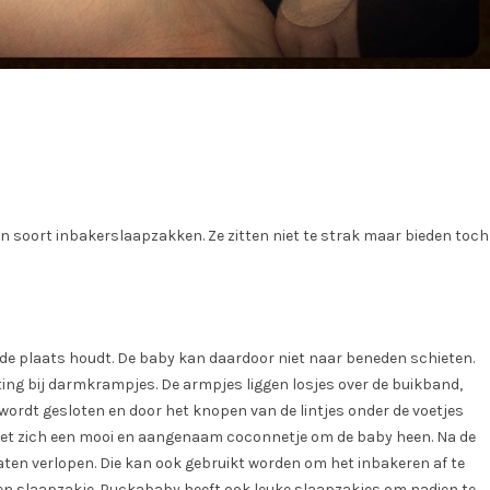
 soort inbakerslaapzakken. Ze zitten niet te strak maar bieden toch
p de plaats houdt. De baby kan daardoor niet naar beneden schieten.
hting bij darmkrampjes. De armpjes liggen losjes over de buikband,
t wordt gesloten en door het knopen van de lintjes onder de voetjes
het zich een mooi en aangenaam coconnetje om de baby heen. Na de
laten verlopen. Die kan ook gebruikt worden om het inbakeren af te
en slaapzakje. Puckababy heeft ook leuke slaapzakjes om nadien te