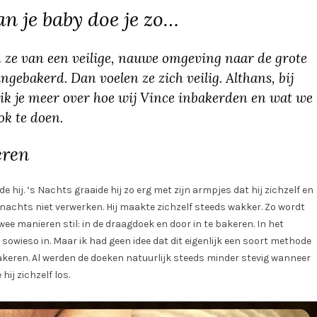
n je baby doe je zo…
e van een veilige, nauwe omgeving naar de grote
gebakerd. Dan voelen ze zich veilig. Althans, bij
l ik je meer over hoe wij Vince inbakerden en wat we
ok te doen.
eren
e hij. ‘s Nachts graaide hij zo erg met zijn armpjes dat hij zichzelf en
s nachts niet verwerken. Hij maakte zichzelf steeds wakker. Zo wordt
wee manieren stil: in de draagdoek en door in te bakeren. In het
owieso in. Maar ik had geen idee dat dit eigenlijk een soort methode
bakeren. Al werden de doeken natuurlijk steeds minder stevig wanneer
hij zichzelf los.