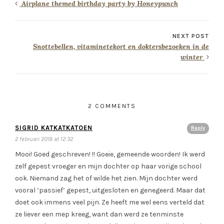
Airplane themed birthday party by Honeypunch
NEXT POST
Snottebellen, vitaminetekort en doktersbezoeken in de
winter
2 COMMENTS
SIGRID KATKATKATOEN
Reply
2 februari 2018 at 12:32
Mooi! Goed geschreven! !! Goeie, gemeende woorden! Ik werd
zelf gepest vroeger en mijn dochter op haar vorige school
ook. Niemand zag het of wilde het zien. Mijn dochter werd
vooral ‘passief’ gepest, uitgesloten en genegeerd. Maar dat
doet ook immens veel pijn. Ze heeft me wel eens verteld dat
ze liever een mep kreeg, want dan werd ze tenminste