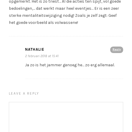
opgemerkt. Het is zo triest… Al die acties ten spijt, vol goede
bedoelingen,… dat werkt maar heel eventjes… Er is een zeer
sterke mentaliteitswijziging nodig! Zoals je zelf zegt: Geef
het goede voorbeeld als volwassene!
NATHALIE
Reply
2 februari 2018 at 15:41
Ja zo is het jammer genoeg he… zo erg allemaal.
LEAVE A REPLY