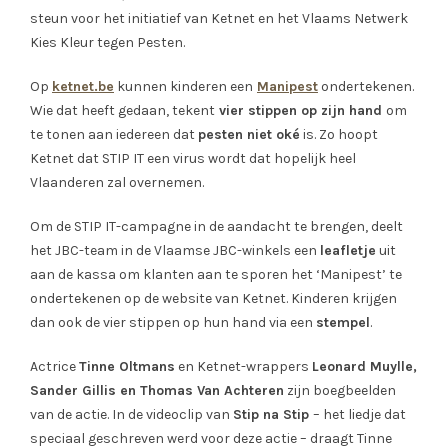
steun voor het initiatief van Ketnet en het Vlaams Netwerk
Kies Kleur tegen Pesten.
Op
ketnet.be
kunnen kinderen een
Manipest
ondertekenen.
Wie dat heeft gedaan, tekent
vier stippen op zijn hand
om
te tonen aan iedereen dat
pesten niet oké
is. Zo hoopt
Ketnet dat STIP IT een virus wordt dat hopelijk heel
Vlaanderen zal overnemen.
Om de STIP IT-campagne in de aandacht te brengen, deelt
het JBC-team in de Vlaamse JBC-winkels een
leafletje
uit
aan de kassa om klanten aan te sporen het ‘Manipest’ te
ondertekenen op de website van Ketnet. Kinderen krijgen
dan ook de vier stippen op hun hand via een
stempel
.
Actrice
Tinne Oltmans
en Ketnet-wrappers
Leonard Muylle,
Sander Gillis en Thomas Van Achteren
zijn boegbeelden
van de actie. In de videoclip van
Stip na Stip
– het liedje dat
speciaal geschreven werd voor deze actie – draagt Tinne