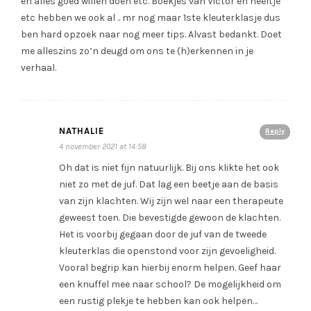
en alles goed willen doen etc. Boekjes van Victor en neeltje
etc hebben we ook al .. mr nog maar 1ste kleuterklasje dus
ben hard opzoek naar nog meer tips. Alvast bedankt. Doet
me alleszins zo’n deugd om ons te (h)erkennen in je
verhaal.
NATHALIE
Reply
4 november 2021 at 14:58
Oh dat is niet fijn natuurlijk. Bij ons klikte het ook
niet zo met de juf. Dat lag een beetje aan de basis
van zijn klachten. Wij zijn wel naar een therapeute
geweest toen. Die bevestigde gewoon de klachten.
Het is voorbij gegaan door de juf van de tweede
kleuterklas die openstond voor zijn gevoeligheid.
Vooral begrip kan hierbij enorm helpen. Geef haar
een knuffel mee naar school? De mogelijkheid om
een rustig plekje te hebben kan ook helpen…