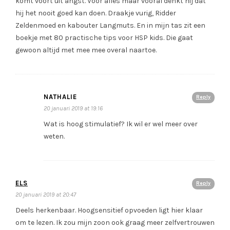
komt voort uit angst. Voor alles maar vooral denkt hij dat
hij het nooit goed kan doen. Draakje vurig, Ridder
Zeldenmoed en kabouter Langmuts. En in mijn tas zit een
boekje met 80 practische tips voor HSP kids. Die gaat
gewoon altijd met mee mee overal naartoe.
NATHALIE
Reply
20 januari 2019 at 19:16
Wat is hoog stimulatief? Ik wil er wel meer over
weten.
ELS
Reply
20 januari 2019 at 20:47
Deels herkenbaar. Hoogsensitief opvoeden ligt hier klaar
om te lezen. Ik zou mijn zoon ook graag meer zelfvertrouwen