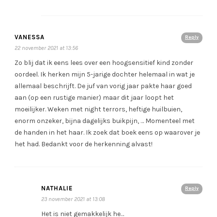
VANESSA
Reply
22 november 2021 at 13:56
Zo blij dat ik eens lees over een hoogsensitief kind zonder
oordeel. Ik herken mijn 5-jarige dochter helemaal in wat je
allemaal beschrijft. De juf van vorig jaar pakte haar goed
aan (op een rustige manier) maar dit jaar loopt het
moeilijker. Weken met night terrors, heftige huilbuien,
enorm onzeker, bijna dagelijks buikpijn, … Momenteel met
de handen in het haar. Ik zoek dat boek eens op waarover je
het had. Bedankt voor de herkenning alvast!
NATHALIE
Reply
23 november 2021 at 13:08
Het is niet gemakkelijk he…