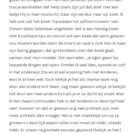
trucje aanbieden dat help zoals zijn juf dat doet met een
liedje (hij is heel muzisch). Daar zijn we dus naar op zoek. Ik
heb ook net het boek ‘Opvoeden tot zelfvertrouwen’ van
Steven Gielis helemaal uitgelezen. Het is een handig boek
met bruikbare tips en vooral ook een boek dat eens gelezen
zou moeten worden door de oma’s en opa’s. Ook ben ik naar
zijn lezing gegaan, dat grotendeels over dat boek gaat,
samen met mijn moeder. Een aanrader… je ogen gaan bij
bepaalde dingen wel open. Omdat ik veel lees, opzoek en zelf
in het onderwijs sta en al wel ervaring heb met kinderen,
wist ik al heel veel. Toch bekijk je het als mama vaak nog
door een andere bril. Neen, zeg maar gewoon altijd. Je bekijkt
het door een heel andere bril als je er zo dicht bij staat. Wat
ik het meest onthouden heb is dat kinderen in deze tijd heel
veel ‘moeten’ en dat er gewoon erg veel prikkels zijn. Veel
meer prikkels dan vroeger. Het is niet makkelijk om op te
groeien in deze tijd waarin alles snel moet en méér, steeds
méér. Er staan nog enkele sessies gepland (bekijk ze hier)