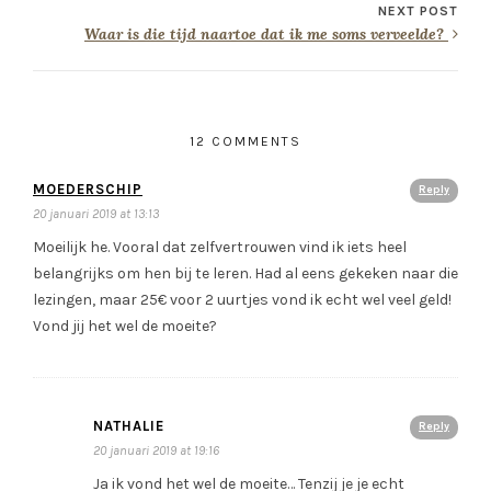
NEXT POST
Waar is die tijd naartoe dat ik me soms verveelde?
12 COMMENTS
MOEDERSCHIP
Reply
20 januari 2019 at 13:13
Moeilijk he. Vooral dat zelfvertrouwen vind ik iets heel
belangrijks om hen bij te leren. Had al eens gekeken naar die
lezingen, maar 25€ voor 2 uurtjes vond ik echt wel veel geld!
Vond jij het wel de moeite?
NATHALIE
Reply
20 januari 2019 at 19:16
Ja ik vond het wel de moeite… Tenzij je je echt