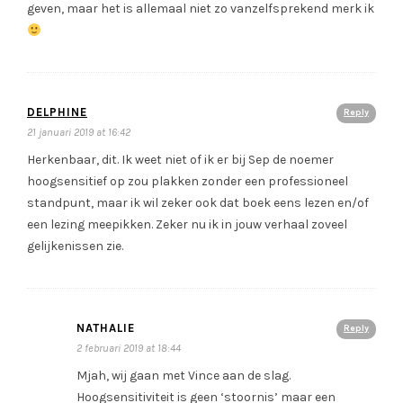
geven, maar het is allemaal niet zo vanzelfsprekend merk ik
DELPHINE
Reply
21 januari 2019 at 16:42
Herkenbaar, dit. Ik weet niet of ik er bij Sep de noemer
hoogsensitief op zou plakken zonder een professioneel
standpunt, maar ik wil zeker ook dat boek eens lezen en/of
een lezing meepikken. Zeker nu ik in jouw verhaal zoveel
gelijkenissen zie.
NATHALIE
Reply
2 februari 2019 at 18:44
Mjah, wij gaan met Vince aan de slag.
Hoogsensitiviteit is geen ‘stoornis’ maar een