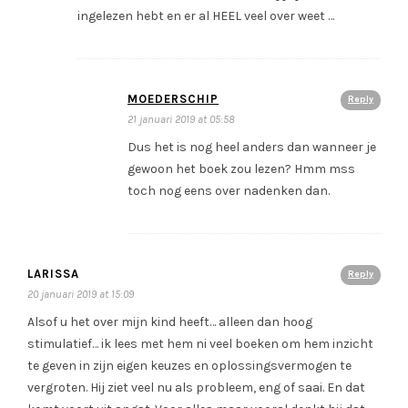
ingelezen hebt en er al HEEL veel over weet …
MOEDERSCHIP
Reply
21 januari 2019 at 05:58
Dus het is nog heel anders dan wanneer je
gewoon het boek zou lezen? Hmm mss
toch nog eens over nadenken dan.
LARISSA
Reply
20 januari 2019 at 15:09
Alsof u het over mijn kind heeft… alleen dan hoog
stimulatief… ik lees met hem ni veel boeken om hem inzicht
te geven in zijn eigen keuzes en oplossingsvermogen te
vergroten. Hij ziet veel nu als probleem, eng of saai. En dat