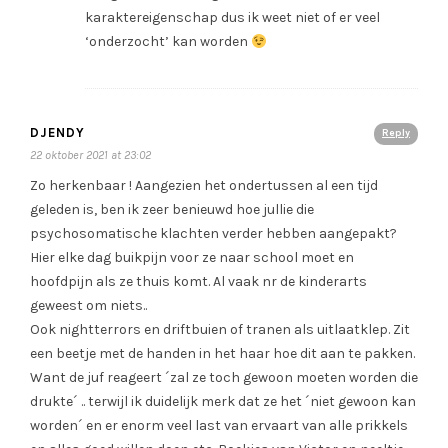
karaktereigenschap dus ik weet niet of er veel
‘onderzocht’ kan worden
DJENDY
Reply
22 oktober 2021 at 23:02
Zo herkenbaar ! Aangezien het ondertussen al een tijd
geleden is, ben ik zeer benieuwd hoe jullie die
psychosomatische klachten verder hebben aangepakt?
Hier elke dag buikpijn voor ze naar school moet en
hoofdpijn als ze thuis komt. Al vaak nr de kinderarts
geweest om niets..
Ook nightterrors en driftbuien of tranen als uitlaatklep. Zit
een beetje met de handen in het haar hoe dit aan te pakken.
Want de juf reageert ´zal ze toch gewoon moeten worden die
drukte´ .. terwijl ik duidelijk merk dat ze het ´niet gewoon kan
worden´ en er enorm veel last van ervaart van alle prikkels