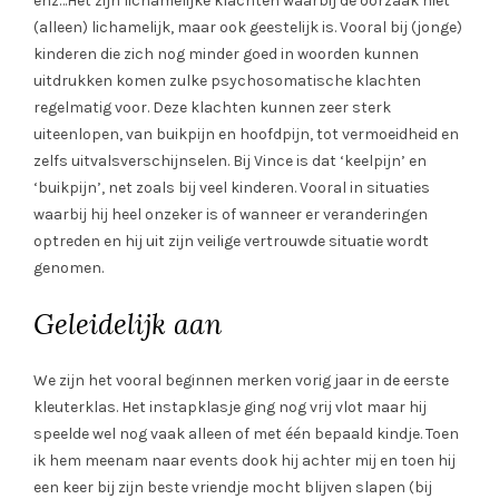
enz…Het zijn lichamelijke klachten waarbij de oorzaak niet
(alleen) lichamelijk, maar ook geestelijk is. Vooral bij (jonge)
kinderen die zich nog minder goed in woorden kunnen
uitdrukken komen zulke psychosomatische klachten
regelmatig voor. Deze klachten kunnen zeer sterk
uiteenlopen, van buikpijn en hoofdpijn, tot vermoeidheid en
zelfs uitvalsverschijnselen. Bij Vince is dat ‘keelpijn’ en
‘buikpijn’, net zoals bij veel kinderen. Vooral in situaties
waarbij hij heel onzeker is of wanneer er veranderingen
optreden en hij uit zijn veilige vertrouwde situatie wordt
genomen.
Geleidelijk aan
We zijn het vooral beginnen merken vorig jaar in de eerste
kleuterklas. Het instapklasje ging nog vrij vlot maar hij
speelde wel nog vaak alleen of met één bepaald kindje. Toen
ik hem meenam naar events dook hij achter mij en toen hij
een keer bij zijn beste vriendje mocht blijven slapen (bij