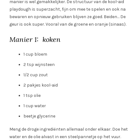
manier is wel gemakkelijker. De structuur van de kool-aid
playdough is superzacht, fijn om mee te spelen en ook na
bewaren en opnieuw gebruiken blijven ze goed. Beiden… De
geur is ook super. Vooral van de groene en oranje (sinaas).
Manier 1: koken
1 cup bloem
2 tsp wijnsteen
1/2 cup zout
2 pakjes kool-aid
1 tsp olie
1 cup water
beetje glycerine
Meng de droge ingrediënten allemaal onder elkaar. Doe het
water en de olie alvast in een steelpannetje op het vuur.