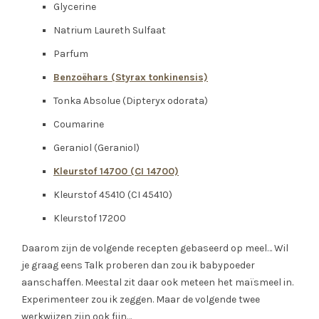
Glycerine
Natrium Laureth Sulfaat
Parfum
Benzoëhars (Styrax tonkinensis)
Tonka Absolue (Dipteryx odorata)
Coumarine
Geraniol (Geraniol)
Kleurstof 14700 (CI 14700)
Kleurstof 45410 (CI 45410)
Kleurstof 17200
Daarom zijn de volgende recepten gebaseerd op meel… Wil
je graag eens Talk proberen dan zou ik babypoeder
aanschaffen. Meestal zit daar ook meteen het maïsmeel in.
Experimenteer zou ik zeggen. Maar de volgende twee
werkwijzen zijn ook fijn…