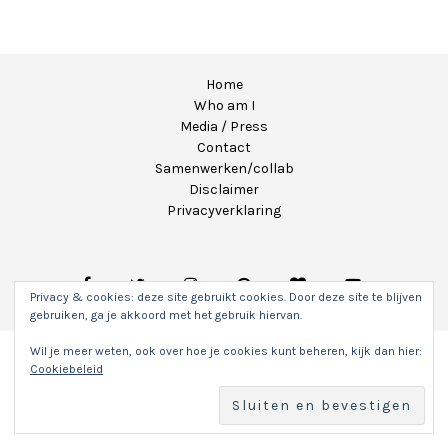
Home
Who am I
Media / Press
Contact
Samenwerken/collab
Disclaimer
Privacyverklaring
Privacy & cookies: deze site gebruikt cookies. Door deze site te blijven
gebruiken, ga je akkoord met het gebruik hiervan.
Wil je meer weten, ook over hoe je cookies kunt beheren, kijk dan hier:
Copyright 2020 - Unicorns & Fairytales. Alle rechten
Cookiebeleid
voorbehouden.
Hosting & WordPress onderhoud door
Sitefly