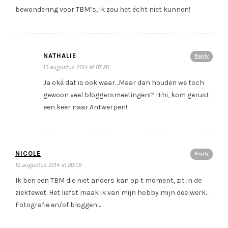
bewondering voor TBM’s, ik zou het écht niet kunnen!
NATHALIE
Reply
13 augustus 2014 at 07:20
Ja oké dat is ook waar…Maar dan houden we toch
gewoon veel bloggersmeetingen!? Hihi, kom gerust
een keer naar Antwerpen!
NICOLE
Reply
12 augustus 2014 at 20:09
Ik ben een TBM die niet anders kan op t moment, zit in de
ziektewet. Het liefst maak ik van mijn hobby mijn deelwerk…
Fotografie en/of bloggen…