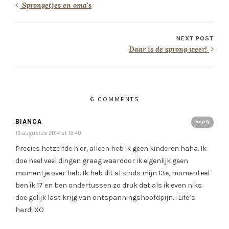
Sprongetjes en oma's
NEXT POST
Daar is de sprong weer!
6 COMMENTS
BIANCA
Reply
12 augustus 2014 at 19:40
Precies hetzelfde hier, alleen heb ik geen kinderen haha. Ik
doe heel veel dingen graag waardoor ik eigenlijk geen
momentje over heb. Ik heb dit al sinds mijn 13e, momenteel
ben ik 17 en ben ondertussen zo druk dat als ik even niks
doe gelijk last krijg van ontspanningshoofdpijn… Life’s
hard! XO