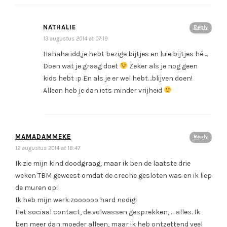
NATHALIE
Reply
13 augustus 2014 at 07:19
Hahaha idd,je hebt bezige bijtjes en luie bijtjes hé….
Doen wat je graag doet
Zeker als je nog geen
kids hebt :p En als je er wel hebt…blijven doen!
Alleen heb je dan iets minder vrijheid
MAMADAMMEKE
Reply
12 augustus 2014 at 18:47
Ik zie mijn kind doodgraag, maar ik ben de laatste drie
weken TBM geweest omdat de creche gesloten was en ik liep
de muren op!
Ik heb mijn werk zoooooo hard nodig!
Het sociaal contact, de volwassen gesprekken, … alles. Ik
ben meer dan moeder alleen, maar ik heb ontzettend veel