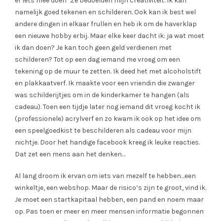
er iets mee doen”.
Ze bedoelden mijn creativiteit. Ik kan
namelijk goed tekenen en schilderen. Ook kan ik best wel
andere dingen in elkaar frullen en heb ik om de haverklap
een nieuwe hobby erbij. Maar elke keer dacht ik: ja wat moet
ik dan doen? Je kan toch geen geld verdienen met
schilderen? Tot op een dag iemand me vroeg om een
tekening op de muur te zetten. Ik deed het met alcoholstift
en plakkaatverf. Ik maakte voor een vriendin die zwanger
was schilderijtjes om in de kinderkamer te hangen (als
cadeau). Toen een tijdje later nog iemand dit vroeg kocht ik
(professionele) acrylverf en zo kwam ik ook op het idee om
een speelgoedkist te beschilderen als cadeau voor mijn
nichtje. Door het handige facebook kreeg ik leuke reacties.
Dat zet een mens aan het denken…
Al lang droom ik ervan om iets van mezelf te hebben…een
winkeltje, een webshop. Maar de risico’s zijn te groot, vind ik.
Je moet een startkapitaal hebben, een pand en noem maar
op. Pas toen er meer en meer mensen informatie begonnen