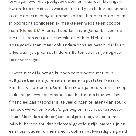
te vragen over die speelgoedkisten en muurschilderingen
kwam ik op een idee. Ik werd zelfstandige in bijberoep en heb
nu een ondernemingsnummer. Zo kan ik zonder problemen
in opdracht schilderen. Ik maakte een website en doopte
hem ‘
Kleine Uk’
. Allemaal spullen (handgemaakt) voor de
kleine Uk om een groter bereik te hebben. Niet alleen
speelgoedkisten maar ook andere doosjes beschilder ik en
alles waar je op kan schilderen! Buiten dat kan je nog veel
meer verkrijgen.
Ik weet niet of ik het ga kunnen combineren met mijn
voltijdse baan als juf én als mama én sportster. Maar ik
kan het wel proberen. Soms ben ik wel jaloers wanneer ik op
leuke blogs lees dat iemand thuisblijfmama is. Moest het
financieel gaan (zonder al te veel dingen te laten) dan zou ik
het ook wel willen. Hobby’s genoeg om niet vast te roesten
thuis! Als ik dan ook nog een centje kan bijverdienen met
mijn bijberoep zou dat hélemaal geweldig zijn. Mama zijn en
een huishouden runnen is echt ook een volwaardig ding vind