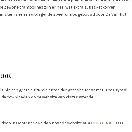
nes, een reuze ballenbad en een toffe playzone voor de allerkleinsten.
 de gewone trampolines zijn er heel wat extra’s: basketkorven,
einsten is er een uitdagende speelruimte, gebouwd door De Van Hut.
n!
maat
l Ship een grote culturele ontdekkingstocht. Maar met ‘The Crystal
 Guide downloaden op de website van VisitOOstende.
an doen in Oostende? Ga dan naar de website
VISITOOSTENDE
. <<<<