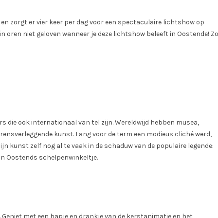
 en zorgt er vier keer per dag voor een spectaculaire lichtshow op
 én oren niet geloven wanneer je deze lichtshow beleeft in Oostende! Z
 die ook internationaal van tel zijn. Wereldwijd hebben musea,
grensverleggende kunst. Lang voor de term een modieus cliché werd,
jn kunst zelf nog al te vaak in de schaduw van de populaire legende:
ijn Oostends schelpenwinkeltje.
. Geniet met een hapje en drankje van de kerstanimatie en het