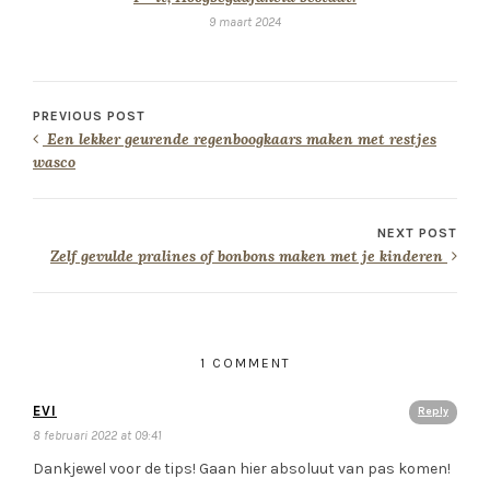
9 maart 2024
PREVIOUS POST
Een lekker geurende regenboogkaars maken met restjes
wasco
NEXT POST
Zelf gevulde pralines of bonbons maken met je kinderen
1 COMMENT
EVI
Reply
8 februari 2022 at 09:41
Dankjewel voor de tips! Gaan hier absoluut van pas komen!