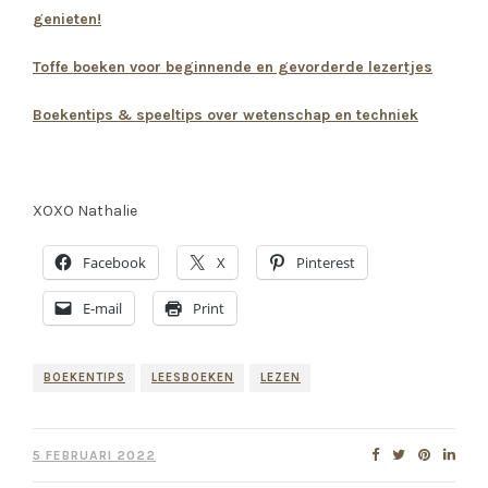
genieten!
Toffe boeken voor beginnende en gevorderde lezertjes
Boekentips & speeltips over wetenschap en techniek
XOXO Nathalie
Facebook
X
Pinterest
E-mail
Print
BOEKENTIPS
LEESBOEKEN
LEZEN
5 FEBRUARI 2022