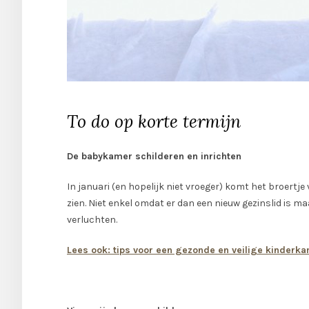
To do op korte termijn
De babykamer schilderen en inrichten
In januari (en hopelijk niet vroeger) komt het broertj
zien. Niet enkel omdat er dan een nieuw gezinslid is 
verluchten.
Lees ook: tips voor een gezonde en veilige kinderk