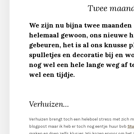
Twee maande
We zijn nu bijna twee maanden 
helemaal gewoon, ons nieuwe hu
gebeuren, het is al ons knusse p
spulletjes en decoratie bij en
nog wel een hele lange weg af t
wel een tijdje.
Verhuizen…
Verhuizen brengt toch een heleboel stress met zich mee
blogpost maar ik heb er toch nog eentje: huur bvb
Stu
maken en doen zelfs klusjes. Wij kozen ervoor om het z