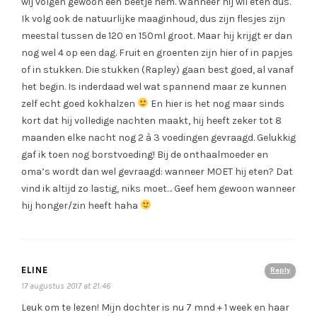
wij volgen gewoon een beetje hem. Wanneer hij wil eten dus.
Ik volg ook de natuurlijke maaginhoud, dus zijn flesjes zijn
meestal tussen de 120 en 150ml groot. Maar hij krijgt er dan
nog wel 4 op een dag. Fruit en groenten zijn hier of in papjes
of in stukken. Die stukken (Rapley) gaan best goed, al vanaf
het begin. Is inderdaad wel wat spannend maar ze kunnen
zelf echt goed kokhalzen
En hier is het nog maar sinds
kort dat hij volledige nachten maakt, hij heeft zeker tot 8
maanden elke nacht nog 2 à 3 voedingen gevraagd. Gelukkig
gaf ik toen nog borstvoeding! Bij de onthaalmoeder en
oma’s wordt dan wel gevraagd: wanneer MOET hij eten? Dat
vind ik altijd zo lastig, niks moet… Geef hem gewoon wanneer
hij honger/zin heeft haha
ELINE
Reply
17 augustus 2017 at 21:46
Leuk om te lezen! Mijn dochter is nu 7 mnd + 1 week en haar