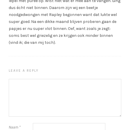
lepel met puree op. Wist niet wat er mee aan te vangen. Ging
dus écht niet binnen. Daarom zijn wij een beetje
noodgedwongen met Rapley begonnen want dat lukte wel
super goed. Na een dikke maand blijven proberen gaan de
papjes er nu super vlot binnen. Oef, want zoals je zegt:
soms best wel griezelig en ze krijgen ook minder binnen
(vind ik; die van mij toch).
LEAVE A REPLY
Naam
*