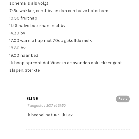
schema is als volgt:
7-8u wakker, eerst bv en dan een halve boterham
10.30 fruithap
11.45 halve boterham met bv
14.30 bv
17.00 warme hap met 70cc gekolfde melk
18.30 bv
19.00 naar bed
Ik hoop oprecht dat Vince in de avonden ook lekker gaat
slapen. Sterkte!
ELINE
Reply
17 augustus 2017 at 21:50
Ik bedoel natuurlijk Lex!