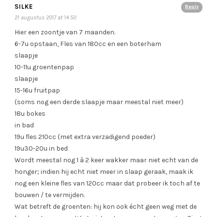
SILKE
Reply
21 augustus 2017 at 14:50
Hier een zoontje van 7 maanden.
6-7u opstaan, Fles van 180cc en een boterham
slaapje
10-11u groentenpap
slaapje
15-16u fruitpap
(soms nog een derde slaapje maar meestal niet meer)
18u bokes
in bad
19u fles 210cc (met extra verzadigend poeder)
19u30-20u in bed
Wordt meestal nog 1 à 2 keer wakker maar niet echt van de
honger; indien hij echt niet meer in slaap geraak, maak ik
nog een kleine fles van 120cc maar dat probeer ik toch af te
bouwen / te vermijden.
Wat betreft de groenten: hij kon ook écht geen weg met de