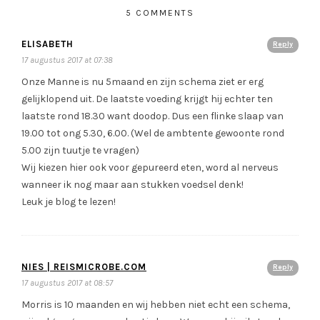
5 COMMENTS
ELISABETH
Reply
17 augustus 2017 at 07:38
Onze Manne is nu 5maand en zijn schema ziet er erg
gelijklopend uit. De laatste voeding krijgt hij echter ten
laatste rond 18.30 want doodop. Dus een flinke slaap van
19.00 tot ong 5.30, 6.00. (Wel de ambtente gewoonte rond
5.00 zijn tuutje te vragen)
Wij kiezen hier ook voor gepureerd eten, word al nerveus
wanneer ik nog maar aan stukken voedsel denk!
Leuk je blog te lezen!
NIES | REISMICROBE.COM
Reply
17 augustus 2017 at 08:57
Morris is 10 maanden en wij hebben niet echt een schema,