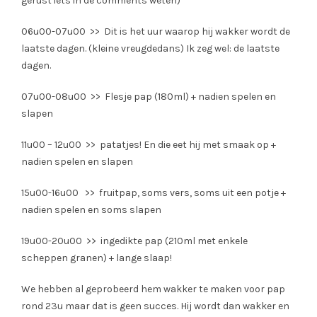
gerust iets in de comments weten)
06u00-07u00 >> Dit is het uur waarop hij wakker wordt de
laatste dagen. (kleine vreugdedans) Ik zeg wel: de laatste
dagen.
07u00-08u00 >> Flesje pap (180ml) + nadien spelen en
slapen
11u00 – 12u00 >> patatjes! En die eet hij met smaak op +
nadien spelen en slapen
15u00-16u00 >> fruitpap, soms vers, soms uit een potje +
nadien spelen en soms slapen
19u00-20u00 >> ingedikte pap (210ml met enkele
scheppen granen) + lange slaap!
We hebben al geprobeerd hem wakker te maken voor pap
rond 23u maar dat is geen succes. Hij wordt dan wakker en