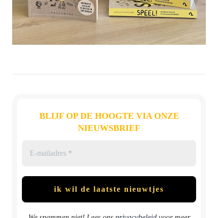
BLIJF OP DE HOOGTE VIA ONZE
NIEUWSBRIEF
We spammen niet! Lees ons
privacybeleid
voor meer