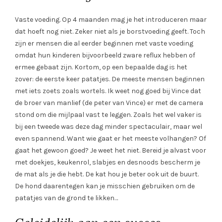
Vaste voeding. Op 4 maanden mag je het introduceren maar
dat hoeft nog niet. Zeker niet als je borstvoeding geeft. Toch
zijn er mensen die al eerder beginnen met vaste voeding
omdat hun kinderen bijvoorbeeld zware reflux hebben of
ermee gebaat zijn. Kortom, op een bepaalde dag is het
zover: de eerste keer patatjes. De meeste mensen beginnen
met iets zoets zoals wortels. Ik weet nog goed bij Vince dat
de broer van manlief (de peter van Vince) er met de camera
stond om die mijlpaal vast te leggen. Zoals het wel vaker is
bij een tweede was deze dag minder spectaculair, maar wel
even spannend. Want wie gaat er het meeste volhangen? Of
gaat het gewoon goed? Je weet het niet. Bereid je alvast voor
met doekjes, keukenrol, slabjes en desnoods bescherm je
de mat als je die hebt. De kat hou je beter ook uit de buurt.
De hond daarentegen kan je misschien gebruiken om de
patatjes van de grond te likken…