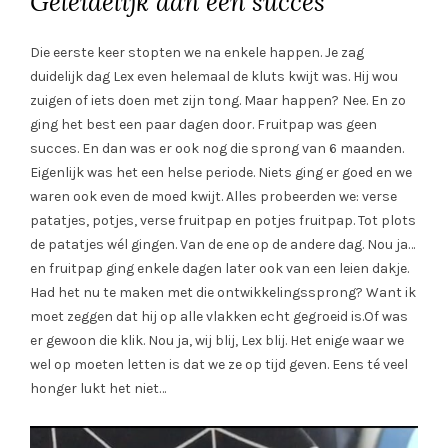
Geleidelijk aan een succes
Die eerste keer stopten we na enkele happen. Je zag
duidelijk dag Lex even helemaal de kluts kwijt was. Hij wou
zuigen of iets doen met zijn tong. Maar happen? Nee. En zo
ging het best een paar dagen door. Fruitpap was geen
succes. En dan was er ook nog die sprong van 6 maanden.
Eigenlijk was het een helse periode. Niets ging er goed en we
waren ook even de moed kwijt. Alles probeerden we: verse
patatjes, potjes, verse fruitpap en potjes fruitpap. Tot plots
de patatjes wél gingen. Van de ene op de andere dag. Nou ja…
en fruitpap ging enkele dagen later ook van een leien dakje.
Had het nu te maken met die ontwikkelingssprong? Want ik
moet zeggen dat hij op alle vlakken echt gegroeid is.Of was
er gewoon die klik. Nou ja, wij blij, Lex blij. Het enige waar we
wel op moeten letten is dat we ze op tijd geven. Eens té veel
honger lukt het niet…