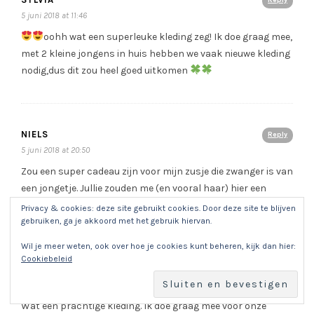
Reply
5 juni 2018 at 11:46
oohh wat een superleuke kleding zeg! Ik doe graag mee,
met 2 kleine jongens in huis hebben we vaak nieuwe kleding
nodig,dus dit zou heel goed uitkomen
NIELS
Reply
5 juni 2018 at 20:50
Zou een super cadeau zijn voor mijn zusje die zwanger is van
een jongetje. Jullie zouden me (en vooral haar) hier een
groot plezier mee doen.
Privacy & cookies: deze site gebruikt cookies. Door deze site te blijven
gebruiken, ga je akkoord met het gebruik hiervan.
Wil je meer weten, ook over hoe je cookies kunt beheren, kijk dan hier:
Cookiebeleid
MARISE
Reply
8 juni 2018 at 13:36
Wat een prachtige kleding. Ik doe graag mee voor onze