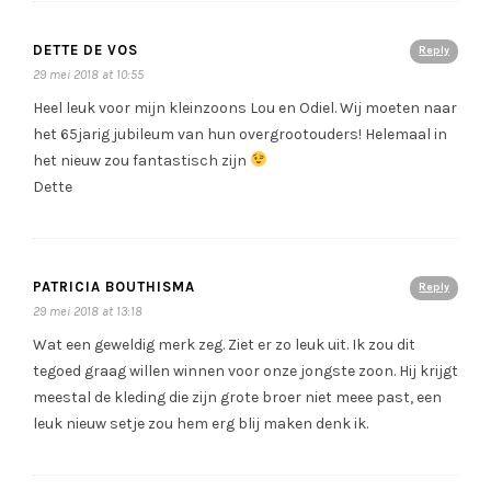
DETTE DE VOS
Reply
29 mei 2018 at 10:55
Heel leuk voor mijn kleinzoons Lou en Odiel. Wij moeten naar
het 65jarig jubileum van hun overgrootouders! Helemaal in
het nieuw zou fantastisch zijn
Dette
PATRICIA BOUTHISMA
Reply
29 mei 2018 at 13:18
Wat een geweldig merk zeg. Ziet er zo leuk uit. Ik zou dit
tegoed graag willen winnen voor onze jongste zoon. Hij krijgt
meestal de kleding die zijn grote broer niet meee past, een
leuk nieuw setje zou hem erg blij maken denk ik.