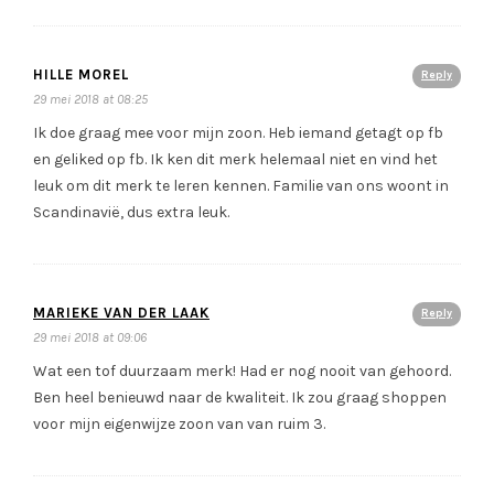
HILLE MOREL
Reply
29 mei 2018 at 08:25
Ik doe graag mee voor mijn zoon. Heb iemand getagt op fb
en geliked op fb. Ik ken dit merk helemaal niet en vind het
leuk om dit merk te leren kennen. Familie van ons woont in
Scandinavië, dus extra leuk.
MARIEKE VAN DER LAAK
Reply
29 mei 2018 at 09:06
Wat een tof duurzaam merk! Had er nog nooit van gehoord.
Ben heel benieuwd naar de kwaliteit. Ik zou graag shoppen
voor mijn eigenwijze zoon van van ruim 3.