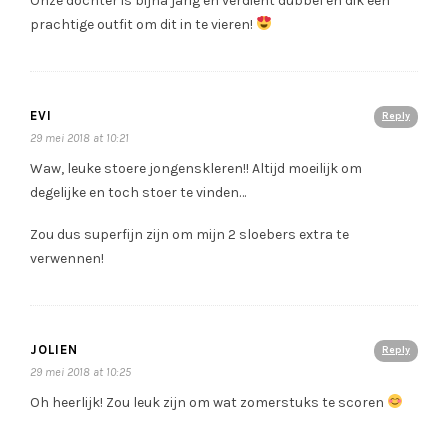
Onze dochter is bijna jarig en verdient dubbel en dik een
prachtige outfit om dit in te vieren!
EVI
Reply
29 mei 2018 at 10:21
Waw, leuke stoere jongenskleren!! Altijd moeilijk om
degelijke en toch stoer te vinden…
Zou dus superfijn zijn om mijn 2 sloebers extra te
verwennen!
JOLIEN
Reply
29 mei 2018 at 10:25
Oh heerlijk! Zou leuk zijn om wat zomerstuks te scoren