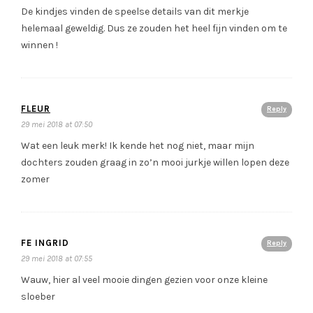
De kindjes vinden de speelse details van dit merkje
helemaal geweldig. Dus ze zouden het heel fijn vinden om te
winnen !
FLEUR
Reply
29 mei 2018 at 07:50
Wat een leuk merk! Ik kende het nog niet, maar mijn
dochters zouden graag in zo’n mooi jurkje willen lopen deze
zomer
FE INGRID
Reply
29 mei 2018 at 07:55
Wauw, hier al veel mooie dingen gezien voor onze kleine
sloeber