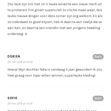
Zou leuk zijn om met zo’n leuke winactie een nieuw merk uit
te proberen! Tim groeit supersnel! Zo cliché maar waar, dus
leuke nieuwe dingen voor deze zomer zijn erg welkom. En als
ze inderdaad zo goed blijven, heb ik daarna een neefje die ze
aan kan, en daarna een vriendin met een jongens tweeling
onderweg. ☺
DORIEN
Reply
29 mei 2018 at 10:03
Hoera! Mijn dochter Nika is vandaag 5 jaar geworden! Ik zou
heel graag voor haar willen winnen, superleuke kleding!
SOFIE
Reply
29 mei 2018 at 10:05