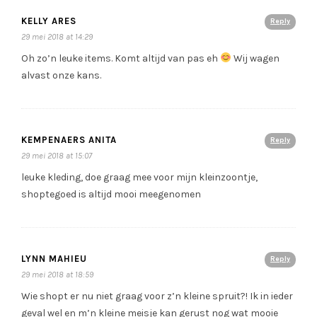
KELLY ARES
Reply
29 mei 2018 at 14:29
Oh zo’n leuke items. Komt altijd van pas eh
Wij wagen
alvast onze kans.
KEMPENAERS ANITA
Reply
29 mei 2018 at 15:07
leuke kleding, doe graag mee voor mijn kleinzoontje,
shoptegoed is altijd mooi meegenomen
LYNN MAHIEU
Reply
29 mei 2018 at 18:59
Wie shopt er nu niet graag voor z’n kleine spruit?! Ik in ieder
geval wel en m’n kleine meisje kan gerust nog wat mooie