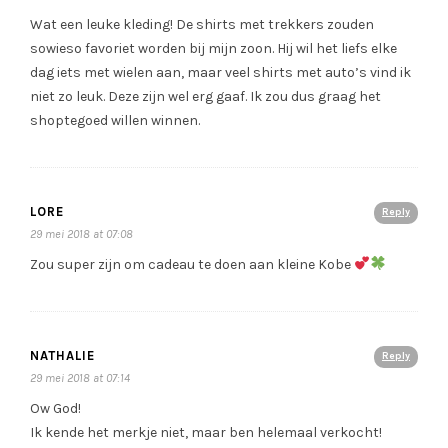
Wat een leuke kleding! De shirts met trekkers zouden
sowieso favoriet worden bij mijn zoon. Hij wil het liefs elke
dag iets met wielen aan, maar veel shirts met auto’s vind ik
niet zo leuk. Deze zijn wel erg gaaf. Ik zou dus graag het
shoptegoed willen winnen.
LORE
Reply
29 mei 2018 at 07:08
Zou super zijn om cadeau te doen aan kleine Kobe
NATHALIE
Reply
29 mei 2018 at 07:14
Ow God!
Ik kende het merkje niet, maar ben helemaal verkocht!