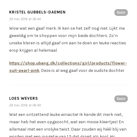
KRISTEL GUBBELS-DAEMEN
Reply
29 mei 2018 at 06:44
Wow wat een gaaf merk. Ik ken se het zelf nog niet. Lijkt me
geweldig om te shoppen voor mijn beide dochters. Zo’n
unieke kleren is altijd gaaf om aan te doen en leuke reacties
erop krijgen al helemaal.
https://shop.ubang.dk/collections/girl/products/flower-
suit-pearl-pink
. Deze is al weg gaaf voor de oudste dochter
LOES WEVERS
Reply
29 mei 2018 at 06:49
Wat een ontzettend leuke winactie! Ik kende dit merk niet,
maar heb het even opgezocht, wat een mooie kleertjes! En
allemaal met een vrolijke twist. Daar zouden wij héél blij van
worden met een jongetje van 1,5 dat groeit als kool. Hij