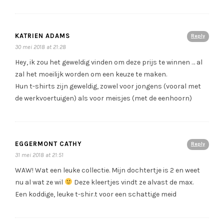
KATRIEN ADAMS
Reply
30 mei 2018 at 21:28
Hey, ik zou het geweldig vinden om deze prijs te winnen … al
zal het moeilijk worden om een keuze te maken.
Hun t-shirts zijn geweldig, zowel voor jongens (vooral met
de werkvoertuigen) als voor meisjes (met de eenhoorn)
EGGERMONT CATHY
Reply
31 mei 2018 at 21:51
WAW! Wat een leuke collectie. Mijn dochtertje is 2 en weet
nu al wat ze wil
Deze kleertjes vindt ze alvast de max.
Een koddige, leuke t-shir.t voor een schattige meid