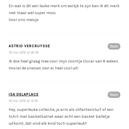
En wat is dit een leuke merk om eerlijk te zijn ken Ik dit merk
niet maar wel super mooi
Voor ons meisje
ASTRID VERCRUYSSE
Reply
30 mei 2018 at 06:36
Ik doe heel graag mee voor mijn zoontje Oscar van 6 weken.
Vooral de onesies zien er heel cool uit!
ISA DELAPLACE
Reply
30 mei 2018 at 12:00
hey, superleuke collectie, je arm als olifantenslurf of een
tshrt met basketbalnet waar echt een basket balletje
uitkomt, dat vind elk kind toch superleuk!!