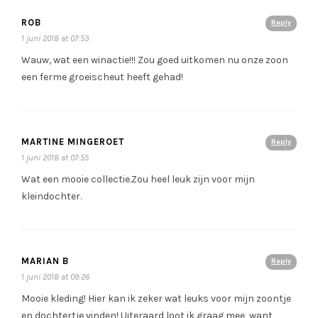
ROB
Reply
1 juni 2018 at 07:53
Wauw, wat een winactie!!! Zou goed uitkomen nu onze zoon
een ferme groeischeut heeft gehad!
MARTINE MINGEROET
Reply
1 juni 2018 at 07:55
Wat een mooie collectie.Zou heel leuk zijn voor mijn
kleindochter.
MARIAN B
Reply
1 juni 2018 at 09:26
Mooie kleding! Hier kan ik zeker wat leuks voor mijn zoontje
en dochtertje vinden! Uiteraard loot ik graag mee, want