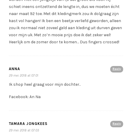
schiet ineens ontzettend de lengte in, dus we moeten écht
naar maat 92 toe. Met dit kledingmerk zou ik dolgraag zijn
kast vol hangen! Ik ben een beetje verliefd geworden, alleen
zou ik normaal niet zoveel geld aan kleding uit durven geven
voor mijn uk. Met zo’n mooie prijs doe ik dat zeker wel!
Heerlijk om de zomer door te komen… Dus fingers crossed!
ANNA
Reply
29 mei 2018 at 07:01
Ik shop heel graag voor mijn dochter..
Facebook: An Na
TAMARA JONGKEES
Reply
29 mei 2018 at 07:03