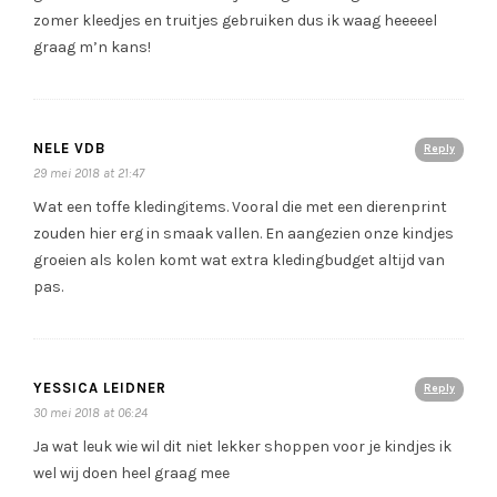
zomer kleedjes en truitjes gebruiken dus ik waag heeeeel
graag m’n kans!
NELE VDB
Reply
29 mei 2018 at 21:47
Wat een toffe kledingitems. Vooral die met een dierenprint
zouden hier erg in smaak vallen. En aangezien onze kindjes
groeien als kolen komt wat extra kledingbudget altijd van
pas.
YESSICA LEIDNER
Reply
30 mei 2018 at 06:24
Ja wat leuk wie wil dit niet lekker shoppen voor je kindjes ik
wel wij doen heel graag mee