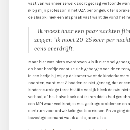
vast van wanneer ze welk soort gedrag vertoonde want
ik bij mijn professor in het UZA per ongeluk ter spr
de slaapkliniek een afspraak vast want die vond het he
Ik moest haar een paar nachten filme
zeggen “ik moet 20-25 keer per nacht
eens overdrijft.
Maar hier was niets overdreven. Als ik niet snel genoeg
op haar hoofdje zodat ze zich geborgen voelde en terug
in een bedje bij mij op de kamer want de kinderkamers 
nachten, want met 2 hadden ze niet genoeg, dat er een
kinderneurologe terecht. Uiteindelijk bleek de ruis nie
verhaal, of het halve boek dat ik inmiddels had geschr
een MPI waar veel kindjes met gedragsproblemen en au
centrum voor ontwikkelingsstoornissen. En zo ging de ba
bevestigde iemand wat ik al die jaren al zei.