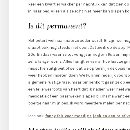
keer een kwartier wakker per nacht, ik kan dat zien op 
in haar bed. Alleen als ze écht niet meer kan slapen kom
Is dit permanent?
Het betert wel naarmate ze ouder wordt. Er zijn wel no
slaapt ook nog steeds niet door. Dat zie ik op de app.
20u. En daar waar ze tot vorig jaar nog om 6u aan mijn
zelfs langer soms. Alles hangt er van af hoe laat ze gi
misschien uitgroeit ofwel dat we op termijn de dosi
weer hebben moeten doen. We kunnen moeilijk voorspel
algemene rustige fase, maar binnenkort gaan ze op een
een felle weerbots van heeft dat ik nadien weer heel w
medicatie of een paar weken slapen bij mama want eerlij
boeltje naar mijn bed. Ik word meerdere malen per nac
lees ook:
fancy fair voor moedige jack en een brief 