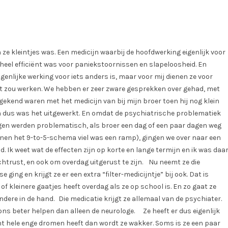
 kleintjes was. Een medicijn waarbij de hoofdwerking eigenlijk voor
heel efficiënt was voor paniekstoornissen en slapeloosheid. En
enlijke werking voor iets anders is, maar voor mij dienen ze voor
het zou werken. We hebben er zeer zware gesprekken over gehad, met
gekend waren met het medicijn van bij mijn broer toen hij nog klein
 dus was het uitgewerkt. En omdat de psychiatrische problematiek
agen werden problematisch, als broer een dag of een paar dagen weg
nnen het 9-to-5-schema viel was een ramp), gingen we over naar een
. Ik weet wat de effecten zijn op korte en lange termijn en ik was daa
chtrust, en ook om overdag uitgerust te zijn. Nu neemt ze die
ging en krijgt ze er een extra “filter-medicijntje” bij ook. Dat is
e of kleinere gaatjes heeft overdag als ze op school is. En zo gaat ze
ndere in de hand. Die medicatie krijgt ze allemaal van de psychiater.
ns beter helpen dan alleen de neurologe. Ze heeft er dus eigenlijk
echt hele enge dromen heeft dan wordt ze wakker. Soms is ze een paar