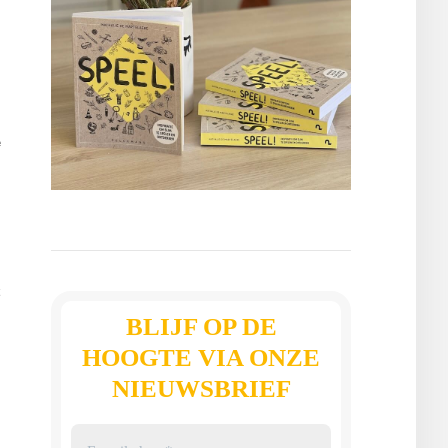
e
t
BLIJF OP DE
HOOGTE VIA ONZE
NIEUWSBRIEF