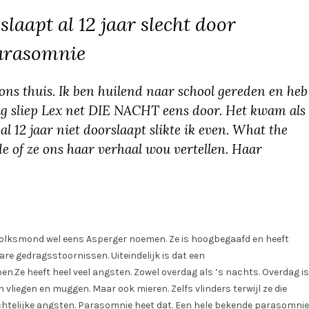
slaapt al 12 jaar slecht door
arasomnie
ons thuis. Ik ben huilend naar school gereden en heb
kkig sliep Lex net DIE NACHT eens door. Het kwam als
l 12 jaar niet doorslaapt slikte ik even. What the
e of ze ons haar verhaal wou vertellen. Haar
e volksmond wel eens Asperger noemen. Ze is hoogbegaafd en heeft
re gedragsstoornissen. Uiteindelijk is dat een
en.Ze heeft heel veel angsten. Zowel overdag als ’s nachts. Overdag is
en vliegen en muggen. Maar ook mieren. Zelfs vlinders terwijl ze die
 nachtelijke angsten. Parasomnie heet dat. Een hele bekende parasomnie