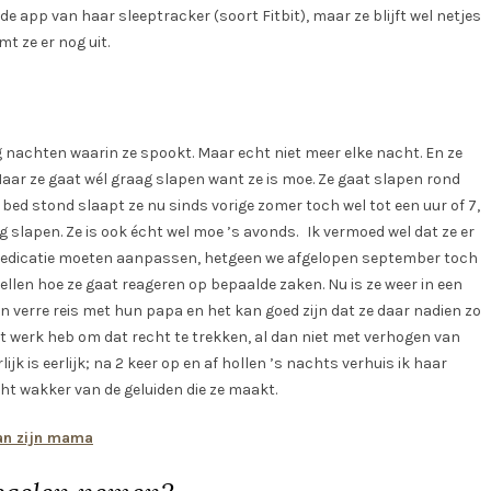
de app van haar sleeptracker (soort Fitbit), maar ze blijft wel netjes
t ze er nog uit.
g nachten waarin ze spookt. Maar echt niet meer elke nacht. En ze
 Maar ze gaat wél graag slapen want ze is moe. Ze gaat slapen rond
 bed stond slaapt ze nu sinds vorige zomer toch wel tot een uur of 7,
ng slapen. Ze is ook écht wel moe ’s avonds. Ik vermoed wel dat ze er
s medicatie moeten aanpassen, hetgeen we afgelopen september toch
len hoe ze gaat reageren op bepaalde zaken. Nu is ze weer in een
 verre reis met hun papa en het kan goed zijn dat ze daar nadien zo
at werk heb om dat recht te trekken, al dan niet met verhogen van
k is eerlijk; na 2 keer op en af hollen ’s nachts verhuis ik haar
ht wakker van de geluiden die ze maakt.
van zijn mama