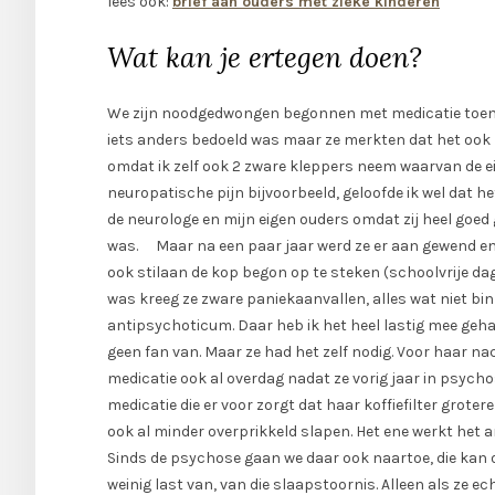
lees ook:
brief aan ouders met zieke kinderen
Wat kan je ertegen doen?
We zijn noodgedwongen begonnen met medicatie toen ze
iets anders bedoeld was maar ze merkten dat het ook 
omdat ik zelf ook 2 zware kleppers neem waarvan de eig
neuropatische pijn bijvoorbeeld, geloofde ik wel dat 
de neurologe en mijn eigen ouders omdat zij heel goed 
was. Maar na een paar jaar werd ze er aan gewend en
ook stilaan de kop begon op te steken (schoolvrije d
was kreeg ze zware paniekaanvallen, alles wat niet bi
antipsychoticum. Daar heb ik het heel lastig mee gehad
geen fan van. Maar ze had het zelf nodig. Voor haar na
medicatie ook al overdag nadat ze vorig jaar in psychose 
medicatie die er voor zorgt dat haar koffiefilter groter
ook al minder overprikkeld slapen. Het ene werkt het a
Sinds de psychose gaan we daar ook naartoe, die kan o
weinig last van, van die slaapstoornis. Alleen als ze 