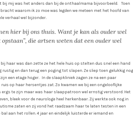
 bij mij was het anders dan bij de onthaalmama bijvoorbeeld. Toen
ake bracht waarom ik zo moe was legden we meteen met het hoofd van
le verhaal wel bijzonder.
n hier bij ons thuis. Want je kan als ouder wel
 opstaan”, die artsen weten dat een ouder wel
 bij haar was dan zette ze het hele huis op stelten dus snel een hand
 rustig en dan terug een poging tot slapen. Ze sliep toen gelukkig no
zijn een etage hoger. In de slaapkliniek zagen ze na een paar
 ruis op haar hersentjes zat. Zo kwamen we bij een ongelooflijke
ts ergs te zijn maar was haar slaappatroon wel ernstig verstoord. Het
even, bleek voor de neurologe heel herkenbaar. Zij werkte ook nog in
tisme zaten en zij vond het raadzaam haar te laten testen in een
l aan het rollen. 4 jaar en eindelijk luisterde er iemand en