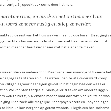
s er eentje. Zij spookt ook soms door het huis.
 nachtmerries, en als ik ze net op tijd over haar
n werd ze weer rustig en sliep ze verder.
kte zo de rest van het huis wakker maar ook de buren. En zo ging z
liggen, achterstevoren en ondersteboven met haar benen in de lucht.
ekomen maar dat heeft niet zozeer met het slapen te maken.
aar weken sliep ze meteen door. Maar vanaf een maandje of 6 keerde he
e dag lag ze te staren en blij te wezen. Toen ze iets ouder werd kroop
 veiliger lag voor haar eigen gevoel. In het begin haalden we ze er
et op. We kochten tentjes, tunnels, allerlei zaken om onder te liggen
ders wou ze niet zijn. Niemand mocht haar aanraken en knuffelen was
s en ging ik op zoek. Alle mogelijke kinderpsychiaters en –psychologen
 te klein. Ze kon nergens op getest worden. Ik legde een heel schema