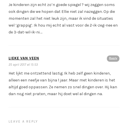
Je kinderen zijn echt zo’n goede spiegel ? wij zeggen soms
ook dingen die we hopen dat Ellie niet zal nazeggen. Op die
momenten zal het niet leuk zijn, maar ik vind de situaties
wel ‘grappig’. Ik hou mij echt al vast voor de 2-ik-zeg-nee en
de 3-dat-wil-ik-ni….
LIEKE VAN VEEN
Reply
25 april 2017 at 15:53
Het lijkt me ontzettend lastig. Ik heb zelf geen kinderen,
alleen een neefje van bijna 1 jaar. Maar met kinderen is het
altijd goed oppassen. Ze nemen zo snel dingen over. Hij kan
dan nog niet praten, maar hij doet wel al dingen na.
LEAVE A REPLY