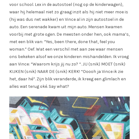
voor school. Lex in de autostoel (nog op de kinderwagen),
waar hij helemaal niet zo graag inzit als hij niet meer moe is
(hij was dus net wakker) en Vince al in zijn autostoel in de
auto. Een serenade kwam uit mijn auto. Mensen kwamen
voorbij met grote ogen. De meesten onder hen, ook mama’s,
met een blik van: “Yes, been there, done that, feel you
woman.” Oef. Wat een verschil met aan zee waar mensen
ons bekeken alsof we onze kinderen mishandelden. Ik vroeg
aan Vince: “Waarom krijs jij nu zo? “. JIJ (snik) MOET (snik)
KIJKEN (snik) NAAR DE (snik) KERK! “Ooooh ja Vince ik zie
het, daar hé”. Zijn blik veranderde, ik kreeg een glimlach en
alles wat terug oké. Say what?