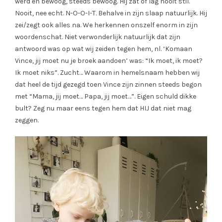
werd en bewoog, steeds bewoog. Hij zat of lag nooit stil.
Nooit, nee echt. N-O-O-I-T. Behalve in zijn slaap natuurlijk. Hij
zei/zegt ook alles na. We herkennen onszelf enorm in zijn
woordenschat. Niet verwonderlijk natuurlijk dat zijn
antwoord was op wat wij zeiden tegen hem, nl. ‘Komaan
Vince, jij moet nu je broek aandoen’ was: “Ik moet, ik moet?
Ik moet niks”. Zucht… Waarom in hemelsnaam hebben wij
dat heel de tijd gezegd toen Vince zijn zinnen steeds begon
met “Mama, jij moet… Papa, jij moet…”. Eigen schuld dikke
bult? Zeg nu maar eens tegen hem dat HIJ dat niet mag
zeggen.