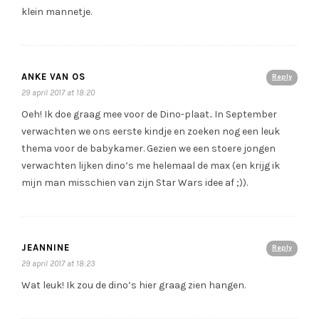
klein mannetje.
ANKE VAN OS
Reply
29 april 2017 at 18:20
Oeh! Ik doe graag mee voor de Dino-plaat.. In September
verwachten we ons eerste kindje en zoeken nog een leuk
thema voor de babykamer. Gezien we een stoere jongen
verwachten lijken dino’s me helemaal de max (en krijg ik
mijn man misschien van zijn Star Wars idee af ;)).
JEANNINE
Reply
29 april 2017 at 18:23
Wat leuk! Ik zou de dino’s hier graag zien hangen.