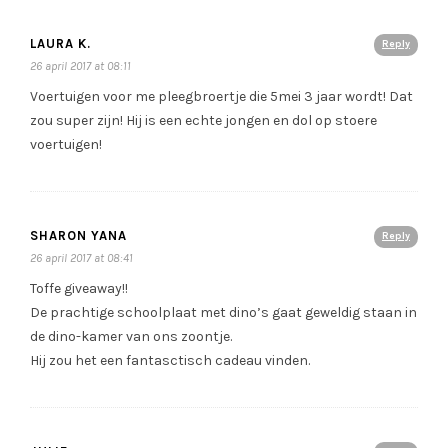
LAURA K.
Reply
26 april 2017 at 08:11
Voertuigen voor me pleegbroertje die 5mei 3 jaar wordt! Dat
zou super zijn! Hij is een echte jongen en dol op stoere
voertuigen!
SHARON YANA
Reply
26 april 2017 at 08:41
Toffe giveaway!!
De prachtige schoolplaat met dino’s gaat geweldig staan in
de dino-kamer van ons zoontje.
Hij zou het een fantasctisch cadeau vinden.