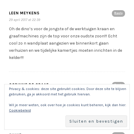
LEEN MEYKENS
Reply
29 april 2017 at 22:39
Oh de dino’s voor de jongste of de werktuigen kraan en
graafmachines zijn de top voor onze oudste zoon!!! Echt
cool zo n wandplaat aangezien we binnenkort gaan
verhuizen en we tijdelijke kamertjes moeten inrichten in de
kelder!!!
CORINNE DE GRAAF
Reply
Privacy & cookies: deze site gebruikt cookies. Door deze site te blijven
1 mei 2017 at 12:06
gebruiken, ga je akkoord met het gebruik hiervan.
De dino’s is hier favoriet.
Wil je meer weten, ook over hoe je cookies kunt beheren, kijk dan hier:
Leuk voor mijn zoon van 7 jaar!
Cookiebeleid