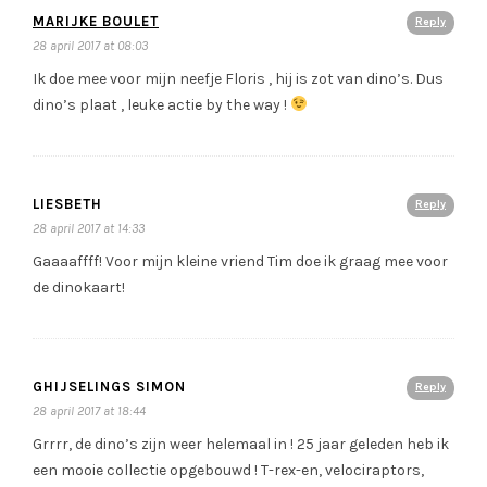
MARIJKE BOULET
Reply
28 april 2017 at 08:03
Ik doe mee voor mijn neefje Floris , hij is zot van dino’s. Dus
dino’s plaat , leuke actie by the way !
LIESBETH
Reply
28 april 2017 at 14:33
Gaaaaffff! Voor mijn kleine vriend Tim doe ik graag mee voor
de dinokaart!
GHIJSELINGS SIMON
Reply
28 april 2017 at 18:44
Grrrr, de dino’s zijn weer helemaal in ! 25 jaar geleden heb ik
een mooie collectie opgebouwd ! T-rex-en, velociraptors,