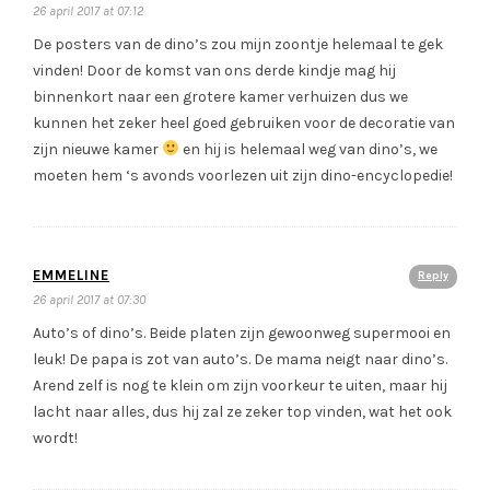
26 april 2017 at 07:12
De posters van de dino’s zou mijn zoontje helemaal te gek
vinden! Door de komst van ons derde kindje mag hij
binnenkort naar een grotere kamer verhuizen dus we
kunnen het zeker heel goed gebruiken voor de decoratie van
zijn nieuwe kamer
en hij is helemaal weg van dino’s, we
moeten hem ‘s avonds voorlezen uit zijn dino-encyclopedie!
EMMELINE
Reply
26 april 2017 at 07:30
Auto’s of dino’s. Beide platen zijn gewoonweg supermooi en
leuk! De papa is zot van auto’s. De mama neigt naar dino’s.
Arend zelf is nog te klein om zijn voorkeur te uiten, maar hij
lacht naar alles, dus hij zal ze zeker top vinden, wat het ook
wordt!