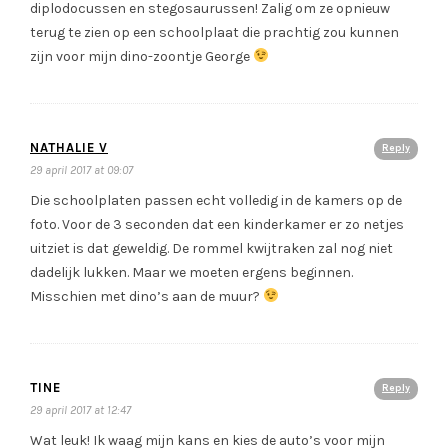
diplodocussen en stegosaurussen! Zalig om ze opnieuw
terug te zien op een schoolplaat die prachtig zou kunnen
zijn voor mijn dino-zoontje George
NATHALIE V
Reply
29 april 2017 at 09:07
Die schoolplaten passen echt volledig in de kamers op de
foto. Voor de 3 seconden dat een kinderkamer er zo netjes
uitziet is dat geweldig. De rommel kwijtraken zal nog niet
dadelijk lukken. Maar we moeten ergens beginnen.
Misschien met dino’s aan de muur?
TINE
Reply
29 april 2017 at 12:47
Wat leuk! Ik waag mijn kans en kies de auto’s voor mijn