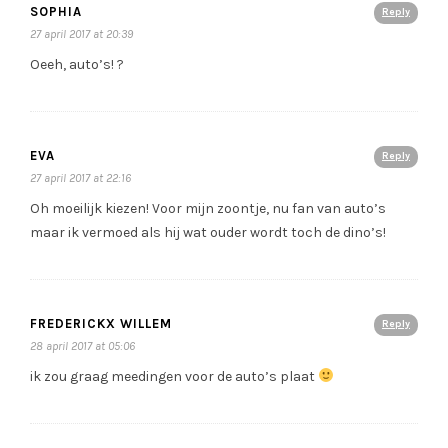
SOPHIA
Reply
27 april 2017 at 20:39
Oeeh, auto’s! ?
EVA
Reply
27 april 2017 at 22:16
Oh moeilijk kiezen! Voor mijn zoontje, nu fan van auto’s
maar ik vermoed als hij wat ouder wordt toch de dino’s!
FREDERICKX WILLEM
Reply
28 april 2017 at 05:06
ik zou graag meedingen voor de auto’s plaat