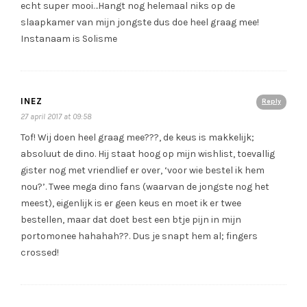
echt super mooi…Hangt nog helemaal niks op de
slaapkamer van mijn jongste dus doe heel graag mee!
Instanaam is Solisme
INEZ
Reply
27 april 2017 at 09:58
Tof! Wij doen heel graag mee???, de keus is makkelijk;
absoluut de dino. Hij staat hoog op mijn wishlist, toevallig
gister nog met vriendlief er over, ‘voor wie bestel ik hem
nou?’. Twee mega dino fans (waarvan de jongste nog het
meest), eigenlijk is er geen keus en moet ik er twee
bestellen, maar dat doet best een btje pijn in mijn
portomonee hahahah??. Dus je snapt hem al; fingers
crossed!