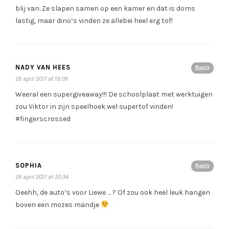
blij van. Ze slapen samen op een kamer en dat is doms
lastig, maar dino’s vinden ze allebei heel erg tof!
NADY VAN HEES
Reply
26 april 2017 at 19:09
Weeral een supergiveaway!!! De schoolplaat met werktuigen
zou Viktor in zijn speelhoek wel supertof vinden!
#fingerscrossed
SOPHIA
Reply
26 april 2017 at 20:34
Oeehh, de auto’s voor Liewe … ? Of zou ook heel leuk hangen
boven een mozes mandje