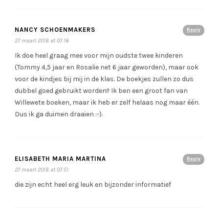
NANCY SCHOENMAKERS
Reply
27 maart 2018 at 07:18
Ik doe heel graag mee voor mijn oudste twee kinderen
(Tommy 4,5 jaar en Rosalie net 6 jaar geworden), maar ook
voor de kindjes bij mij in de klas. De boekjes zullen zo dus
dubbel goed gebruikt worden!! Ik ben een groot fan van
Willewete boeken, maar ik heb er zelf helaas nog maar één.
Dus ik ga duimen draaien :-).
ELISABETH MARIA MARTINA
Reply
27 maart 2018 at 07:51
die zijn echt heel erg leuk en bijzonder informatief