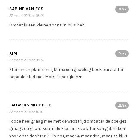
SABINE VAN ESS
Reply
27 maart 2018 at 08:24
Omdat ik een kleine spons in huis heb
KIM
Reply
27 maart 2018 at 08:52
Sterren en planeten lijkt me een geweldig boek om achter
bepaalde tijd met Mats te bekijken ♥️
LAUWERS MICHELLE
Reply
27 maart 2018 at 10:03
Ik doe heel graag mee met de wedstrijd omdat ik de boekjes
graag zou gebruiken in de klas en ik ze later kan gebruiken
voor onze dochter. Zij is nog maar 4 maanden, maar ze kijkt