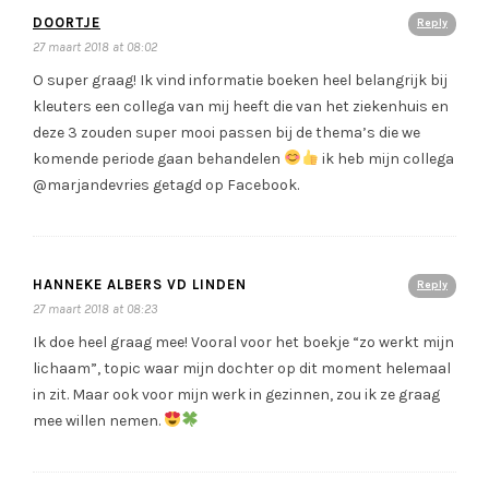
DOORTJE
Reply
27 maart 2018 at 08:02
O super graag! Ik vind informatie boeken heel belangrijk bij
kleuters een collega van mij heeft die van het ziekenhuis en
deze 3 zouden super mooi passen bij de thema’s die we
komende periode gaan behandelen
ik heb mijn collega
@marjandevries getagd op Facebook.
HANNEKE ALBERS VD LINDEN
Reply
27 maart 2018 at 08:23
Ik doe heel graag mee! Vooral voor het boekje “zo werkt mijn
lichaam”, topic waar mijn dochter op dit moment helemaal
in zit. Maar ook voor mijn werk in gezinnen, zou ik ze graag
mee willen nemen.