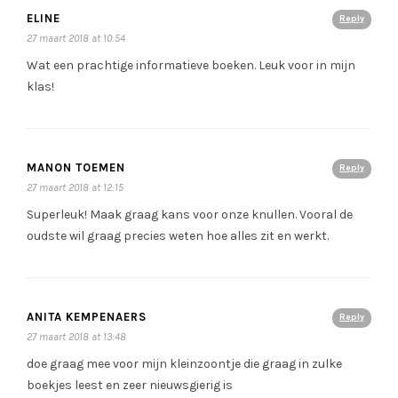
ELINE
Reply
27 maart 2018 at 10:54
Wat een prachtige informatieve boeken. Leuk voor in mijn
klas!
MANON TOEMEN
Reply
27 maart 2018 at 12:15
Superleuk! Maak graag kans voor onze knullen. Vooral de
oudste wil graag precies weten hoe alles zit en werkt.
ANITA KEMPENAERS
Reply
27 maart 2018 at 13:48
doe graag mee voor mijn kleinzoontje die graag in zulke
boekjes leest en zeer nieuwsgierig is