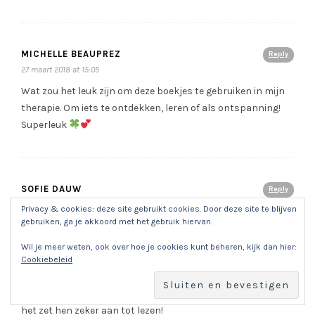
MICHELLE BEAUPREZ
Reply
27 maart 2018 at 15:05
Wat zou het leuk zijn om deze boekjes te gebruiken in mijn
therapie. Om iets te ontdekken, leren of als ontspanning!
Superleuk
SOFIE DAUW
Reply
27 maart 2018 at 17:36
Privacy & cookies: deze site gebruikt cookies. Door deze site te blijven
gebruiken, ga je akkoord met het gebruik hiervan.
Omdat ik zowel thuis (2 kleuters) als op school
(buitengewoon secundair onderwijs) kinderen heb, die me
Wil je meer weten, ook over hoe je cookies kunt beheren, kijk dan hier:
het hemd van mijn lichaam vragen, zouden deze
Cookiebeleid
informatieve boeken meer dan goed van pas komen. Het is
eens wat anders dan de info online te moeten opzoeken en
het zet hen zeker aan tot lezen!