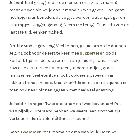
Je bent heel graag onder de mensen (net zoals mama)
maar oh wee als we je aan iemand durven geven. Dan gaat
het lipje naar beneden, de oogjes worden wat angstiger en
je armpjes zeggen genoeg. Neem me terug! Dit is iets van de
laatste tijd: eenkennigheid.
Drukte vind je geweldig. Veel te zien, geluid om op te dansen…
Je ging ook voor de eerste keer mee
supporteren
op de
korfbal. Tijdens de babyborrel van je nichtje was er ook
zoveel leuks te zien: ballonnen, andere kindjes, grote
mensen en veel eten! Je mocht ook eens proeven van
lekkere tomatensoep. Smakken!!!! Je eerste portie quinoa is
toen ook naar binnen gegaan met heel veel goesting!
Je hebt 4 tandjes! Twee onderaan en twee bovenaan! Dat
was pijnlijk! Uiteraard hebben we weeral een snotneusje…
Verkoudheden à volenté! Snotterdesnot!
Gaan
zwemmen
met mama en oma was leuk! Doen we