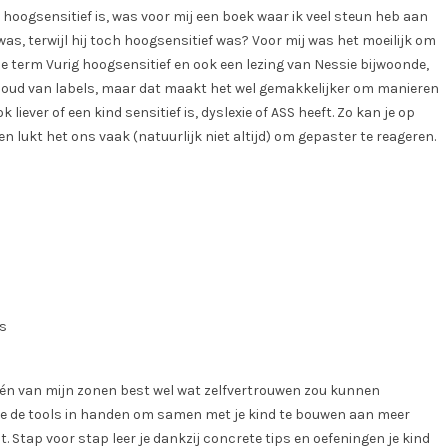
k hoogsensitief is, was voor mij een boek waar ik veel steun heb aan
was, terwijl hij toch hoogsensitief was? Voor mij was het moeilijk om
e term Vurig hoogsensitief en ook een lezing van Nessie bijwoonde,
ik houd van labels, maar dat maakt het wel gemakkelijker om manieren
liever of een kind sensitief is, dyslexie of ASS heeft. Zo kan je op
 lukt het ons vaak (natuurlijk niet altijd) om gepaster te reageren.
één van mijn zonen best wel wat zelfvertrouwen zou kunnen
 je de tools in handen om samen met je kind te bouwen aan meer
. Stap voor stap leer je dankzij concrete tips en oefeningen je kind