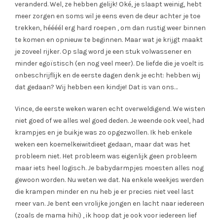
veranderd. Wel, ze hebben gelijk! Oké, je slaapt weinig, hebt
meer zorgen en soms wil je eens even de deur achter je toe
trekken, héééél erg hard roepen , om dan rustig weer binnen
te komen en opnieuw te beginnen. Maar wat je krijgt maakt
je zoveel rijker. Op slag word je een stuk volwassener en
minder egoïstisch (en nog veel meer). De liefde die je voelt is
onbeschrijflijk en de eerste dagen denk je echt: hebben wij
dat gedaan? Wij hebben een kindje! Dat is van ons…
Vince, de eerste weken waren echt overweldigend. We wisten
niet goed of we alles wel goed deden. Je weende ook veel, had
krampjes en je buikje was zo opgezwollen. Ik heb enkele
weken een koemelkeiwitdieet gedaan, maar dat was het
probleem niet. Het probleem was eigenlijk geen probleem
maar iets heel logisch. Je babydarmpjes moesten alles nog
gewoon worden. Nu weten we dat. Na enkele weekjes werden
die krampen minder en nu heb je er precies niet veel last
meer van. Je bent een vrolijke jongen en lacht naar iedereen
(zoals de mama hihi) , ik hoop dat je ook voor iedereen lief