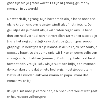
gaat zijn als je groter wordt. Er zijn al genoeg grumphy
mensen in de wereld!
Oh wat zie ik je graag. Mijn hart smelt als je lacht naar ons.
Als je kirt en ons om je vinger windt alsof het niets is. De
geluidjes die je maakt als je wil praten tegen ons. Je bent
dan een heel verhaal aan het vertellen. De manier waarop je
(nu is het nog schattig) kaka doet… Je gezichtje is zoooo
grappig! De belletjes die je blaast. Je dikke lipjes net zoals je
papa. Je haartjes die soms spierwit lijken en soms zelfs een
rossige schijn hebben (mama…). Kortom, jij helemaal bent
fantastisch. Vrolijk, lief… Als je huilt dan krijs je en mensen
denken dan altijd dat er iets heel ergs moet gebeurd zijn.
Dat is iets minder leuk voor mama en papa , maar dat
nemen we er bij!
Ik kijk al uit naar je eerste hapje binnenkort. Wie of wat gaat
er het meeste volhangen?