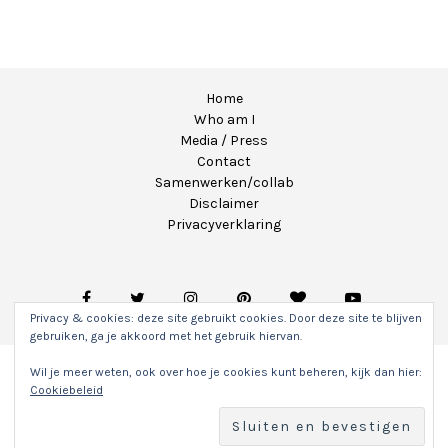
Home
Who am I
Media / Press
Contact
Samenwerken/collab
Disclaimer
Privacyverklaring
Privacy & cookies: deze site gebruikt cookies. Door deze site te blijven
gebruiken, ga je akkoord met het gebruik hiervan.
Wil je meer weten, ook over hoe je cookies kunt beheren, kijk dan hier:
Copyright 2020 - Unicorns & Fairytales. Alle rechten
Cookiebeleid
voorbehouden.
Hosting & WordPress onderhoud door
Sitefly