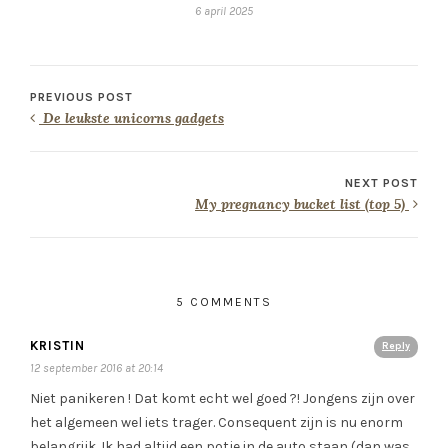
6 april 2025
PREVIOUS POST
De leukste unicorns gadgets
NEXT POST
My pregnancy bucket list (top 5)
5 COMMENTS
KRISTIN
Reply
12 september 2016 at 20:14
Niet panikeren ! Dat komt echt wel goed ?! Jongens zijn over
het algemeen wel iets trager. Consequent zijn is nu enorm
belangrijk. Ik had altijd een potje in de auto staan (dan was