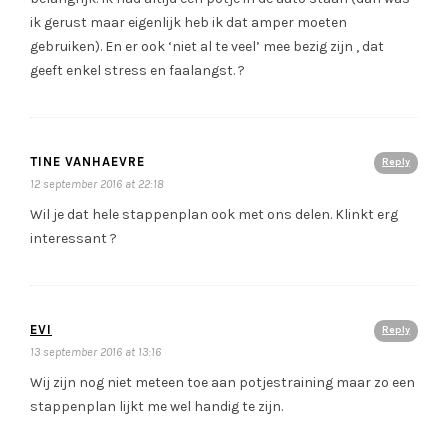
ik gerust maar eigenlijk heb ik dat amper moeten
gebruiken). En er ook ‘niet al te veel’ mee bezig zijn , dat
geeft enkel stress en faalangst. ?
TINE VANHAEVRE
Reply
12 september 2016 at 22:18
Wil je dat hele stappenplan ook met ons delen. Klinkt erg
interessant ?
EVI
Reply
13 september 2016 at 13:16
Wij zijn nog niet meteen toe aan potjestraining maar zo een
stappenplan lijkt me wel handig te zijn.