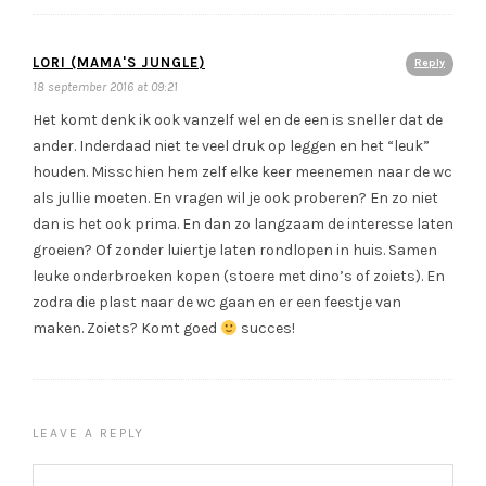
LORI (MAMA'S JUNGLE)
Reply
18 september 2016 at 09:21
Het komt denk ik ook vanzelf wel en de een is sneller dat de
ander. Inderdaad niet te veel druk op leggen en het “leuk”
houden. Misschien hem zelf elke keer meenemen naar de wc
als jullie moeten. En vragen wil je ook proberen? En zo niet
dan is het ook prima. En dan zo langzaam de interesse laten
groeien? Of zonder luiertje laten rondlopen in huis. Samen
leuke onderbroeken kopen (stoere met dino’s of zoiets). En
zodra die plast naar de wc gaan en er een feestje van
maken. Zoiets? Komt goed
succes!
LEAVE A REPLY