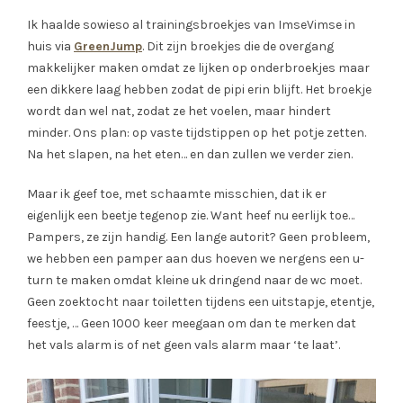
Ik haalde sowieso al trainingsbroekjes van ImseVimse in
huis via
GreenJump
. Dit zijn broekjes die de overgang
makkelijker maken omdat ze lijken op onderbroekjes maar
een dikkere laag hebben zodat de pipi erin blijft. Het broekje
wordt dan wel nat, zodat ze het voelen, maar hindert
minder. Ons plan: op vaste tijdstippen op het potje zetten.
Na het slapen, na het eten… en dan zullen we verder zien.
Maar ik geef toe, met schaamte misschien, dat ik er
eigenlijk een beetje tegenop zie. Want heef nu eerlijk toe…
Pampers, ze zijn handig. Een lange autorit? Geen probleem,
we hebben een pamper aan dus hoeven we nergens een u-
turn te maken omdat kleine uk dringend naar de wc moet.
Geen zoektocht naar toiletten tijdens een uitstapje, etentje,
feestje, … Geen 1000 keer meegaan om dan te merken dat
het vals alarm is of net geen vals alarm maar ‘te laat’.