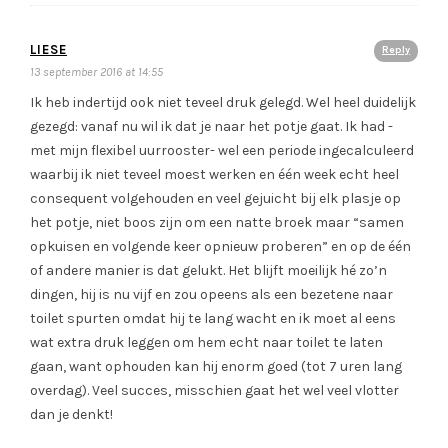
LIESE
Reply
13 september 2016 at 14:55
Ik heb indertijd ook niet teveel druk gelegd. Wel heel duidelijk
gezegd: vanaf nu wil ik dat je naar het potje gaat. Ik had -
met mijn flexibel uurrooster- wel een periode ingecalculeerd
waarbij ik niet teveel moest werken en één week echt heel
consequent volgehouden en veel gejuicht bij elk plasje op
het potje, niet boos zijn om een natte broek maar “samen
opkuisen en volgende keer opnieuw proberen” en op de één
of andere manier is dat gelukt. Het blijft moeilijk hé zo’n
dingen, hij is nu vijf en zou opeens als een bezetene naar
toilet spurten omdat hij te lang wacht en ik moet al eens
wat extra druk leggen om hem echt naar toilet te laten
gaan, want ophouden kan hij enorm goed (tot 7 uren lang
overdag). Veel succes, misschien gaat het wel veel vlotter
dan je denkt!