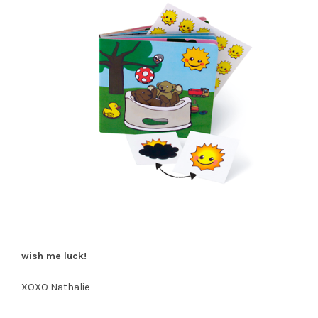
wish me luck!
XOXO Nathalie