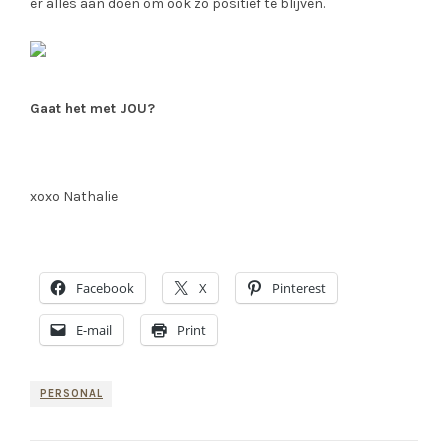
er alles aan doen om ook zo positief te blijven.
Gaat het met JOU?
xoxo Nathalie
Facebook
X
Pinterest
E-mail
Print
PERSONAL