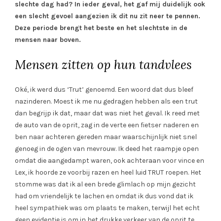
slechte dag had? In ieder geval, het gaf mij duidelijk ook
een slecht gevoel aangezien ik dit nu zit neer te pennen.
Deze periode brengt het beste en het slechtste in de
mensen naar boven.
Mensen zitten op hun tandvlees
Oké, ik werd dus ‘Trut’ genoemd. Een woord dat dus bleef
nazinderen. Moest ik me nu gedragen hebben als een trut
dan begrijp ik dat, maar dat was niet het geval. Ik reed met
de auto van de oprit, zag in de verte een fietser naderen en
ben naar achteren gereden maar waarschijnlijk niet snel
genoeg in de ogen van mevrouw. Ik deed het raampje open
omdat die aangedampt waren, ook achteraan voor vince en
Lex, ik hoorde ze voorbij razen en heel luid TRUT roepen. Het
stomme was dat ik al een brede glimlach op mijn gezicht
had om vriendelijk te lachen en omdat ik dus vond dat ik
heel sympathiek was om plaats te maken, terwijl het echt
geen evidentie is om in het drukke verkeer van de oprit te