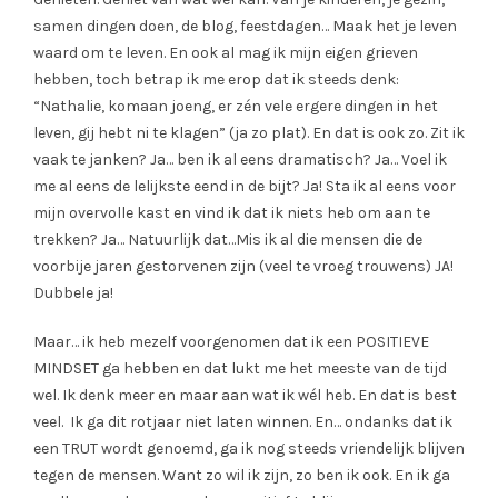
samen dingen doen, de blog, feestdagen… Maak het je leven
waard om te leven. En ook al mag ik mijn eigen grieven
hebben, toch betrap ik me erop dat ik steeds denk:
“Nathalie, komaan joeng, er zén vele ergere dingen in het
leven, gij hebt ni te klagen” (ja zo plat). En dat is ook zo. Zit ik
vaak te janken? Ja… ben ik al eens dramatisch? Ja… Voel ik
me al eens de lelijkste eend in de bijt? Ja! Sta ik al eens voor
mijn overvolle kast en vind ik dat ik niets heb om aan te
trekken? Ja… Natuurlijk dat…Mis ik al die mensen die de
voorbije jaren gestorvenen zijn (veel te vroeg trouwens) JA!
Dubbele ja!
Maar… ik heb mezelf voorgenomen dat ik een POSITIEVE
MINDSET ga hebben en dat lukt me het meeste van de tijd
wel. Ik denk meer en maar aan wat ik wél heb. En dat is best
veel. Ik ga dit rotjaar niet laten winnen. En… ondanks dat ik
een TRUT wordt genoemd, ga ik nog steeds vriendelijk blijven
tegen de mensen. Want zo wil ik zijn, zo ben ik ook. En ik ga