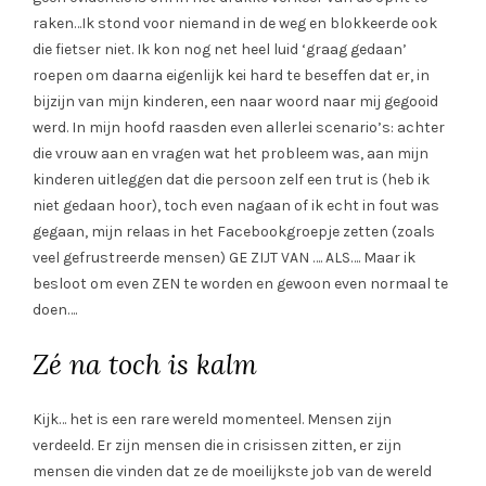
raken…Ik stond voor niemand in de weg en blokkeerde ook
die fietser niet. Ik kon nog net heel luid ‘graag gedaan’
roepen om daarna eigenlijk kei hard te beseffen dat er, in
bijzijn van mijn kinderen, een naar woord naar mij gegooid
werd. In mijn hoofd raasden even allerlei scenario’s: achter
die vrouw aan en vragen wat het probleem was, aan mijn
kinderen uitleggen dat die persoon zelf een trut is (heb ik
niet gedaan hoor), toch even nagaan of ik echt in fout was
gegaan, mijn relaas in het Facebookgroepje zetten (zoals
veel gefrustreerde mensen) GE ZIJT VAN …. ALS…. Maar ik
besloot om even ZEN te worden en gewoon even normaal te
doen….
Zé na toch is kalm
Kijk… het is een rare wereld momenteel. Mensen zijn
verdeeld. Er zijn mensen die in crisissen zitten, er zijn
mensen die vinden dat ze de moeilijkste job van de wereld