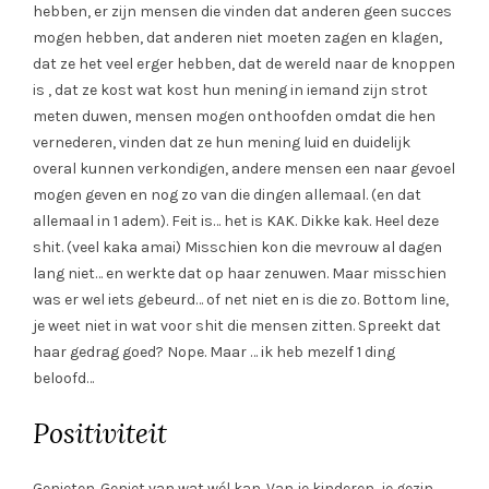
hebben, er zijn mensen die vinden dat anderen geen succes
mogen hebben, dat anderen niet moeten zagen en klagen,
dat ze het veel erger hebben, dat de wereld naar de knoppen
is , dat ze kost wat kost hun mening in iemand zijn strot
meten duwen, mensen mogen onthoofden omdat die hen
vernederen, vinden dat ze hun mening luid en duidelijk
overal kunnen verkondigen, andere mensen een naar gevoel
mogen geven en nog zo van die dingen allemaal. (en dat
allemaal in 1 adem). Feit is… het is KAK. Dikke kak. Heel deze
shit. (veel kaka amai) Misschien kon die mevrouw al dagen
lang niet… en werkte dat op haar zenuwen. Maar misschien
was er wel iets gebeurd… of net niet en is die zo. Bottom line,
je weet niet in wat voor shit die mensen zitten. Spreekt dat
haar gedrag goed? Nope. Maar … ik heb mezelf 1 ding
beloofd…
Positiviteit
Genieten. Geniet van wat wél kan. Van je kinderen, je gezin,