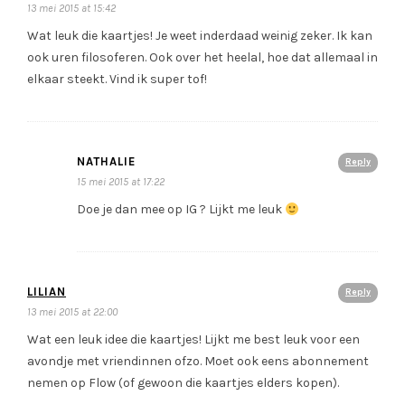
13 mei 2015 at 15:42
Wat leuk die kaartjes! Je weet inderdaad weinig zeker. Ik kan
ook uren filosoferen. Ook over het heelal, hoe dat allemaal in
elkaar steekt. Vind ik super tof!
NATHALIE
Reply
15 mei 2015 at 17:22
Doe je dan mee op IG ? Lijkt me leuk
LILIAN
Reply
13 mei 2015 at 22:00
Wat een leuk idee die kaartjes! Lijkt me best leuk voor een
avondje met vriendinnen ofzo. Moet ook eens abonnement
nemen op Flow (of gewoon die kaartjes elders kopen).