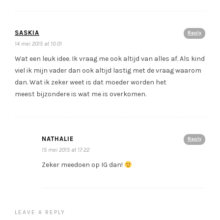
SASKIA
Reply
14 mei 2015 at 10:01
Wat een leuk idee. Ik vraag me ook altijd van alles af. Als kind
viel ik mijn vader dan ook altijd lastig met de vraag waarom
dan. Wat ik zeker weet is dat moeder worden het
meest bijzondere is wat me is overkomen.
NATHALIE
Reply
15 mei 2015 at 17:22
Zeker meedoen op IG dan!
LEAVE A REPLY