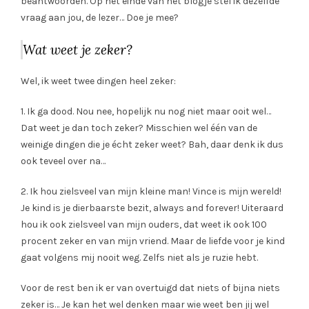
beantwoorden. Op het einde van het blogje stel ik dezelfde
vraag aan jou, de lezer… Doe je mee?
Wat weet je zeker?
Wel, ik weet twee dingen heel zeker:
1. Ik ga dood. Nou nee, hopelijk nu nog niet maar ooit wel…
Dat weet je dan toch zeker? Misschien wel één van de
weinige dingen die je écht zeker weet? Bah, daar denk ik dus
ook teveel over na…
2. Ik hou zielsveel van mijn kleine man! Vince is mijn wereld!
Je kind is je dierbaarste bezit, always and forever! Uiteraard
hou ik ook zielsveel van mijn ouders, dat weet ik ook 100
procent zeker en van mijn vriend. Maar de liefde voor je kind
gaat volgens mij nooit weg. Zelfs niet als je ruzie hebt.
Voor de rest ben ik er van overtuigd dat niets of bijna niets
zeker is… Je kan het wel denken maar wie weet ben jij wel