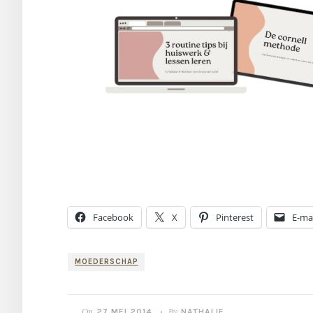
Facebook
X
Pinterest
E-mai
MOEDERSCHAP
On
By
27 MEI 2014
NATHALIE
•