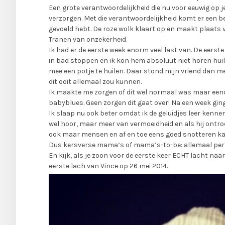
Een grote verantwoordelijkheid die nu voor eeuwig op 
verzorgen. Met die verantwoordelijkheid komt er een be
gevoeld hebt. De roze wolk klaart op en maakt plaats 
Tranen van onzekerheid.
Ik had er de eerste week enorm veel last van. De eerste
in bad stoppen en ik kon hem absoluut niet horen hui
mee een potje te huilen. Daar stond mijn vriend dan met
dit ooit allemaal zou kunnen.
Ik maakte me zorgen of dit wel normaal was maar eend
babyblues. Geen zorgen dit gaat over! Na een week ging 
Ik slaap nu ook beter omdat ik de geluidjes leer kennen
wel hoor, maar meer van vermoeidheid en als hij ontroos
ook maar mensen en af en toe eens goed snotteren ka
Dus kersverse mama’s of mama’s-to-be: allemaal per
En kijk, als je zoon voor de eerste keer ECHT lacht naa
eerste lach van Vince op 26 mei 2014.