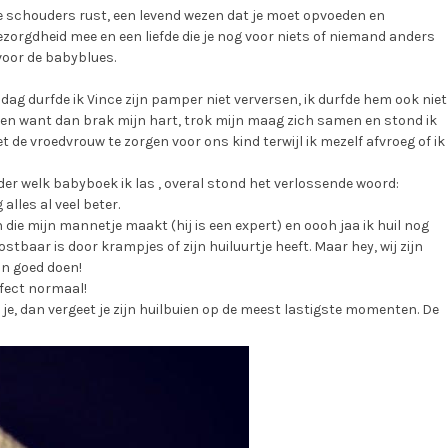
je schouders rust, een levend wezen dat je moet opvoeden en
zorgdheid mee en een liefde die je nog voor niets of niemand anders
voor de babyblues.
 dag durfde ik Vince zijn pamper niet verversen, ik durfde hem ook niet
len want dan brak mijn hart, trok mijn maag zich samen en stond ik
 de vroedvrouw te zorgen voor ons kind terwijl ik mezelf afvroeg of ik
er welk babyboek ik las , overal stond het verlossende woord:
alles al veel beter.
 die mijn mannetje maakt (hij is een expert) en oooh jaa ik huil nog
tbaar is door krampjes of zijn huiluurtje heeft. Maar hey, wij zijn
n goed doen!
fect normaal!
r je, dan vergeet je zijn huilbuien op de meest lastigste momenten. De