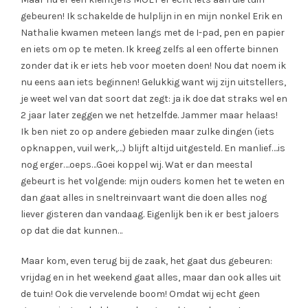
gebeuren! Ik schakelde de hulplijn in en mijn nonkel Erik en
Nathalie kwamen meteen langs met de I-pad, pen en papier
en iets om op te meten. Ik kreeg zelfs al een offerte binnen
zonder dat ik er iets heb voor moeten doen! Nou dat noem ik
nu eens aan iets beginnen! Gelukkig want wij zijn uitstellers,
je weet wel van dat soort dat zegt: ja ik doe dat straks wel en
2 jaar later zeggen we net hetzelfde. Jammer maar helaas!
Ik ben niet zo op andere gebieden maar zulke dingen (iets
opknappen, vuil werk,…) blijft altijd uitgesteld. En manlief….is
nog erger….oeps…Goei koppel wij. Wat er dan meestal
gebeurt is het volgende: mijn ouders komen het te weten en
dan gaat alles in sneltreinvaart want die doen alles nog
liever gisteren dan vandaag. Eigenlijk ben ik er best jaloers
op dat die dat kunnen…
Maar kom, even terug bij de zaak, het gaat dus gebeuren:
vrijdag en in het weekend gaat alles, maar dan ook alles uit
de tuin! Ook die vervelende boom! Omdat wij echt geen