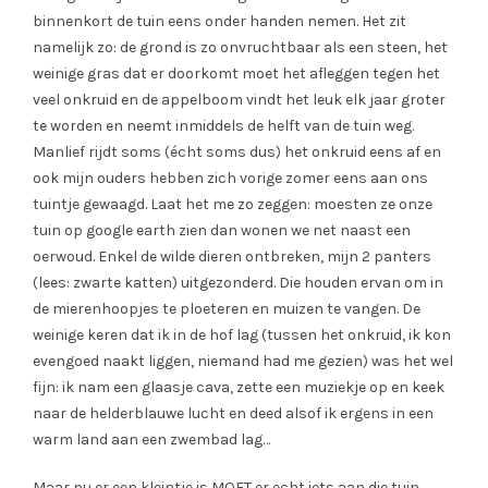
binnenkort de tuin eens onder handen nemen. Het zit
namelijk zo: de grond is zo onvruchtbaar als een steen, het
weinige gras dat er doorkomt moet het afleggen tegen het
veel onkruid en de appelboom vindt het leuk elk jaar groter
te worden en neemt inmiddels de helft van de tuin weg.
Manlief rijdt soms (écht soms dus) het onkruid eens af en
ook mijn ouders hebben zich vorige zomer eens aan ons
tuintje gewaagd. Laat het me zo zeggen: moesten ze onze
tuin op google earth zien dan wonen we net naast een
oerwoud. Enkel de wilde dieren ontbreken, mijn 2 panters
(lees: zwarte katten) uitgezonderd. Die houden ervan om in
de mierenhoopjes te ploeteren en muizen te vangen. De
weinige keren dat ik in de hof lag (tussen het onkruid, ik kon
evengoed naakt liggen, niemand had me gezien) was het wel
fijn: ik nam een glaasje cava, zette een muziekje op en keek
naar de helderblauwe lucht en deed alsof ik ergens in een
warm land aan een zwembad lag…
Maar nu er een kleintje is MOET er echt iets aan die tuin