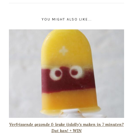
YOU MIGHT ALSO LIKE...
Verfrissende gezonde & leuke ijslolly’s maken in 7 minuten?
Dat kan! + WIN