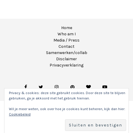
Home
Who am I
Media / Press
Contact
Samenwerken/collab
Disclaimer
Privacyverklaring
Privacy & cookies: deze site gebruikt cookies. Door deze site te blijven
gebruiken, ga je akkoord met het gebruik hiervan.
Wil je meer weten, ook over hoe je cookies kunt beheren, kijk dan hier:
Copyright 2020 - Unicorns & Fairytales. Alle rechten
Cookiebeleid
voorbehouden.
Hosting & WordPress onderhoud door
Sitefly