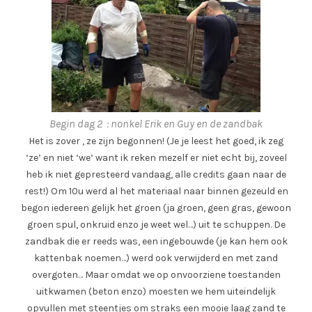
Begin dag 2 : nonkel Erik en Guy en de zandbak
Het is zover , ze zijn begonnen! (Je je leest het goed, ik zeg
‘ze’ en niet ‘we’ want ik reken mezelf er niet echt bij, zoveel
heb ik niet gepresteerd vandaag, alle credits gaan naar de
rest!) Om 10u werd al het materiaal naar binnen gezeuld en
begon iedereen gelijk het groen (ja groen, geen gras, gewoon
groen spul, onkruid enzo je weet wel…) uit te schuppen. De
zandbak die er reeds was, een ingebouwde (je kan hem ook
kattenbak noemen…) werd ook verwijderd en met zand
overgoten… Maar omdat we op onvoorziene toestanden
uitkwamen (beton enzo) moesten we hem uiteindelijk
opvullen met steentjes om straks een mooie laag zand te