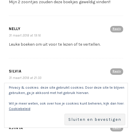
Mijn 2 zoontjes zouden deze boekjes geweldig vinden!!
NELLY
Reply
31 maart 2018 at 19:16
Leuke boeken om uit voor te lezen of te vertellen.
SILVIA
Reply
31 maart 2018 at 21:33
Voor mijn twee zonen Boaz en Helder .
Privacy & cookies: deze site gebruikt cookies. Door deze site te blijven
gebruiken, ga je akkoord met het gebruik hiervan.
Om.stresskip mama te laten ontspannen samen met hun,
voor t slapen.
Wil je meer weten, ook over hoe je cookies kunt beheren, kijk dan hier:
Cookiebeleid
KJINTA
Reply