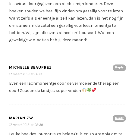
leesvirus doorgegeven aan allebei mijn kinderen. Deze
boeken zouden we heel fijn vinden om gezellig voor te lezen.
Want zelfs als er eentje al zelf kan lezen, dan is het nog fijn
om samen in de zetel een gezellig voorleesmomentje te
hebben. Wij zijn alleszins al heel enthousiast. Wat een
geweldige win-acties heb jij deze maand!
MICHELLE BEAUPREZ
Reply
17 maart 2018 at 08:31
Even een lachmomentje door de vermoeiende therapieën
door! Zouden de kindjes super vinden
MARIAN ZW
Reply
17 maart 2018 at 08:39
Leuke boekjes, humor is zo belangrijk, en zo grappig om te