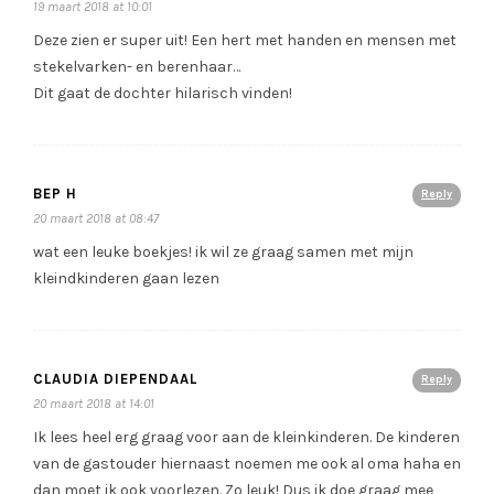
19 maart 2018 at 10:01
Deze zien er super uit! Een hert met handen en mensen met
stekelvarken- en berenhaar…
Dit gaat de dochter hilarisch vinden!
BEP H
Reply
20 maart 2018 at 08:47
wat een leuke boekjes! ik wil ze graag samen met mijn
kleindkinderen gaan lezen
CLAUDIA DIEPENDAAL
Reply
20 maart 2018 at 14:01
Ik lees heel erg graag voor aan de kleinkinderen. De kinderen
van de gastouder hiernaast noemen me ook al oma haha en
dan moet ik ook voorlezen. Zo leuk! Dus ik doe graag mee