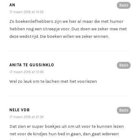
AN
Reply
17 maart 2018 at 14:56
Zo boekenliefhebbers zijn we hier al maar die met humor
hebben nog een streepje voor. Dus doen we zeker mee met
deze wedstrijd. Die boeken willen we zeker winnen.
ANITA TE GUSSINKLO
Reply
17 maart 2018 at 15:06
Wel zo leuk om te lachen met het voorlezen
NELE VDB
Reply
17 maart 2018 at 21:04
Dat zien er super boekjes uit om uit voor te kunnen lezen
net voor de kindjes hun bed in gaan, dan gaat iedereen