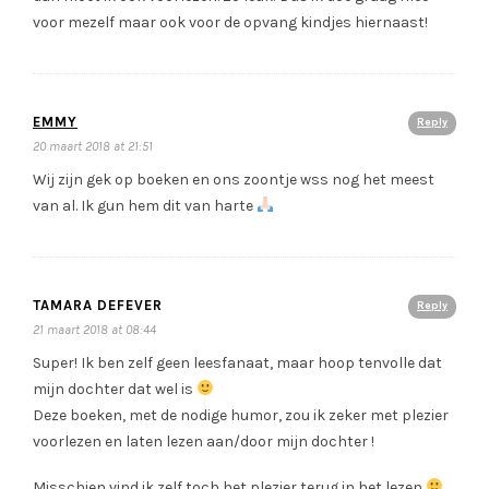
voor mezelf maar ook voor de opvang kindjes hiernaast!
EMMY
Reply
20 maart 2018 at 21:51
Wij zijn gek op boeken en ons zoontje wss nog het meest
van al. Ik gun hem dit van harte
TAMARA DEFEVER
Reply
21 maart 2018 at 08:44
Super! Ik ben zelf geen leesfanaat, maar hoop tenvolle dat
mijn dochter dat wel is
Deze boeken, met de nodige humor, zou ik zeker met plezier
voorlezen en laten lezen aan/door mijn dochter !
Misschien vind ik zelf toch het plezier terug in het lezen