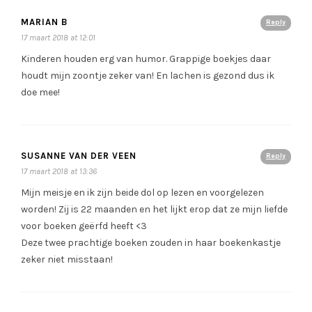
MARIAN B
Reply
17 maart 2018 at 12:01
Kinderen houden erg van humor. Grappige boekjes daar
houdt mijn zoontje zeker van! En lachen is gezond dus ik
doe mee!
SUSANNE VAN DER VEEN
Reply
17 maart 2018 at 13:36
Mijn meisje en ik zijn beide dol op lezen en voorgelezen
worden! Zij is 22 maanden en het lijkt erop dat ze mijn liefde
voor boeken geërfd heeft <3
Deze twee prachtige boeken zouden in haar boekenkastje
zeker niet misstaan!