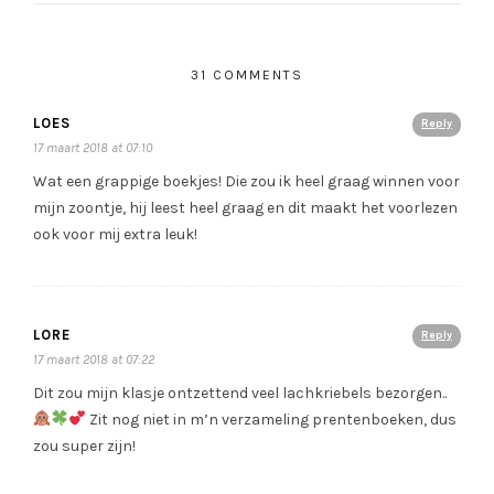
31 COMMENTS
LOES
Reply
17 maart 2018 at 07:10
Wat een grappige boekjes! Die zou ik heel graag winnen voor
mijn zoontje, hij leest heel graag en dit maakt het voorlezen
ook voor mij extra leuk!
LORE
Reply
17 maart 2018 at 07:22
Dit zou mijn klasje ontzettend veel lachkriebels bezorgen..
Zit nog niet in m’n verzameling prentenboeken, dus
zou super zijn!