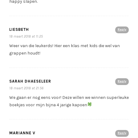
happy slapen.
LIESBETH
Reply
18 maart 2018 at 11:25
Weer van die leukerds! Hier een klas met kids die wel van
grappen houdt!
SARAH DHAESELEER
Reply
18 maart 2018 at 21:56
We gaan er nog eens voor! Deze willen we winnen superleuke
boekjes voor mijn bijna 4 jarige kapoen
MARIANNE V
Reply