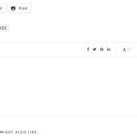
l
Print
VES
4
MIGHT ALSO LIKE...