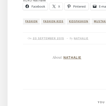
XOXO Nathalie
Facebook
X
Pinterest
E-mai
FASHION
FASHION KIDS
KIDSFASHION
MUSTHA
On
By
20 SEPTEMBER 2015
NATHALIE
•
About
NATHALIE
YOU 