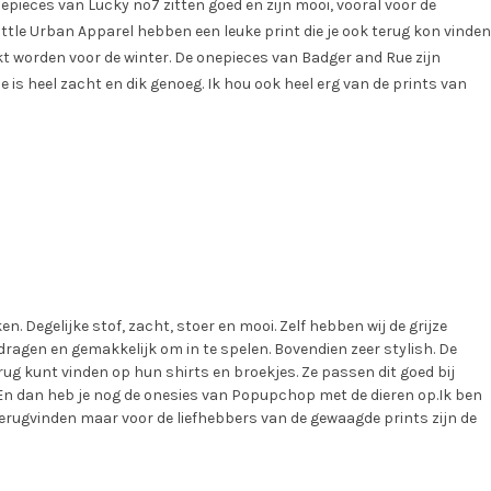
epieces van Lucky no7 zitten goed en zijn mooi, vooral voor de
le Urban Apparel hebben een leuke print die je ook terug kon vinden
ikt worden voor de winter. De onepieces van Badger and Rue zijn
fje is heel zacht en dik genoeg. Ik hou ook heel erg van de prints van
 Degelijke stof, zacht, stoer en mooi. Zelf hebben wij de grijze
e dragen en gemakkelijk om in te spelen. Bovendien zeer stylish. De
ug kunt vinden op hun shirts en broekjes. Ze passen dit goed bij
. En dan heb je nog de onesies van Popupchop met de dieren op.Ik ben
n terugvinden maar voor de liefhebbers van de gewaagde prints zijn de