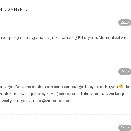
4 COMMENTS
Reply
 rompertjes en pyjama’s zijn zo schattig EN stylish. Momenteel vind
Reply
l prijziger. Doet me denken om eens een budgetboog te schrijven
Het
 Vaak kan je wel op instagram goedkopere stuks vinden. Ik verkoop
 zoveel gedragen zijn op @vince_closet
Reply