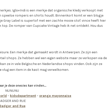
rkjes. Iglo+Indi is een merkje dat organische kledij verkoopt met
van speelse rompers en shirts houdt. Binnenkort komt er een blogje
je Gray Label is supertof met een zachte mooie stof. vince heeft hier
k top. De romper van Cupcake Vintage heb ik net ontdekt. Hou dus
eisure. Een merkje dat gemaakt wordt in Antwerpen. Ze zijn een
etail shops. Ze hebben wel een eigen website maar ze verkopen via de
kan ze in vele Belgische en Nederlandse shops vinden. Ook zijn ze
ce vlug een item in de kast mag verwelkomen.
ar je deze onesies kan vinden…
NUNUNU
orld
–
kidsdepartment
–
orange mayonnaise
BADGER AND RUE
Badger and Rue