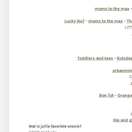
moms to the max
Lucky No7
–
moms to the max
–
Th
LIT
Toddlers and tees
–
Kidsde
urbanmin
C
c
Bon Tot
–
Orange
Hip and 
Wat is jullie favoriete onesie?