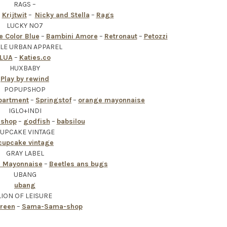
RAGS –
–
Krijtwit
–
Nicky and Stella
–
Rags
LUCKY NO7
e Color Blue
–
Bambini Amore
–
Retronaut
–
Petozzi
TLE URBAN APPAREL
LUA
–
Katies.co
HUXBABY
Play by rewind
POPUPSHOP
partment
–
Springstof
–
orange mayonnaise
IGLO+INDI
ishop
–
godfish
–
babsilou
UPCAKE VINTAGE
upcake vintage
GRAY LABEL
 Mayonnaise
–
Beetles ans bugs
UBANG
ubang
LION OF LEISURE
green
–
Sama-Sama-shop