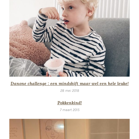
Danone challenge : een mindshift maar wel een hele leuke!
28 mei 2018
Pokkenkind!
7 maart 2015