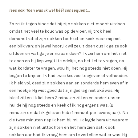
lees ook: Toen was ik wel héél consequent…
Zo zei ik tegen Vince dat hij zijn sokken niet mocht uitdoen
omdat het veel te koud was op de vloer. Hij trok heel
demonstratief zijn sokken toch uit en keek naar mij met
een blik van: oh jawel hoor, ik wil ze uit doen dus ik ga ze ook
uitdoen en wat ga je er nu aan doen? Ik zei hem om het niet
te doen en hij liep weg. Uiteindelijk, na het lief te vragen, na
wat kordater te vragen, wou hij het nog steeds niet doen. Hij
begon te krijsen. Ik had twee keuzes: toegeven of volhouden.
Ik hield vol, deed zijn sokken aan en zonderde hem even af in
een hoekje. Hij wist goed dat zijn gedrag niet oké was. Hij
bleef zitten. Ik liet hem 2 minuten zitten en ondertussen
huilde hij nog steeds en keek of ik nog ergens was. (2
minuten omdat ik gelezen heb : 1 minuut per levensjaar). Na
die twee minuten riep ik hem bij mij. Ik legde hem uit waarom
zijn sokken niet uittochten en liet hem zien dat ik ook
sokken aanhad. Ik vroeg hem om te vertellen wat er was. Hij