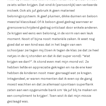
ze iets willen krijgen. Dat vind ik (persoonlijk) een verkeerde
insteek. Ook als juf gebruik ik geen materieel
beloningssysteem. Ik geef pluimen, dikke duimen en beloon
meestal klassikaal. Of ik beloon goed gedrag wanneer er
grensoverschrijdend gedrag ontstaat door enkele anderen.
Ze krijgen wel eens een beloning, in de vorm van een leuk
moment. Nooit of bijna nooit materiële zaken. Ik weet nog
goed dat er een kind was dat in het begin van een
schooljaar zei tegen mij (toen ik tegen de klas zei dat ze heel
netjes in de rij stonden en dat ik dat super vond): “Wat
krijgen we dan?”. Ik stond even met mijn mond vol. Ze
hebben liefde en appreciatie gekregen en na de ene keer
hebben de kinderen nooit meer gevraagd wat ze kregen.
Integendeel, er waren momenten dat ik even op de gang
moest wachten en dat ze allemaal spontaan superflank
zaten aan een opgeruimde bank om ‘de juf blij te maken en
een compliment te krijgen’. Toen wist ik dat mijn missie
geslaagd was.