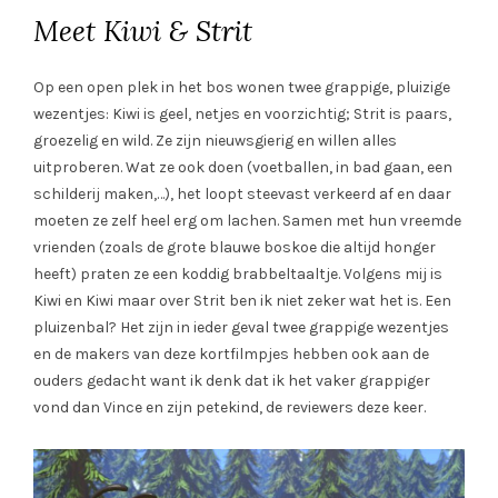
Meet Kiwi & Strit
Op een open plek in het bos wonen twee grappige, pluizige
wezentjes: Kiwi is geel, netjes en voorzichtig; Strit is paars,
groezelig en wild. Ze zijn nieuwsgierig en willen alles
uitproberen. Wat ze ook doen (voetballen, in bad gaan, een
schilderij maken,…), het loopt steevast verkeerd af en daar
moeten ze zelf heel erg om lachen. Samen met hun vreemde
vrienden (zoals de grote blauwe boskoe die altijd honger
heeft) praten ze een koddig brabbeltaaltje. Volgens mij is
Kiwi en Kiwi maar over Strit ben ik niet zeker wat het is. Een
pluizenbal? Het zijn in ieder geval twee grappige wezentjes
en de makers van deze kortfilmpjes hebben ook aan de
ouders gedacht want ik denk dat ik het vaker grappiger
vond dan Vince en zijn petekind, de reviewers deze keer.