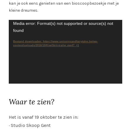
kan je ook eens genieten van een bioscoopbezoekje met je
kleine dreumes.
Videospeler
Media error: Format(s) not supported or source(s) not
found
Bestand downloaden: https://www.unicornsandfairytales.be/wp-
content/uploads/2016/10/KiwiStrit-trailer.mp4?_=1
Waar te zien?
Het is vanaf 19 oktober te zien in:
· Studio Skoop Gent