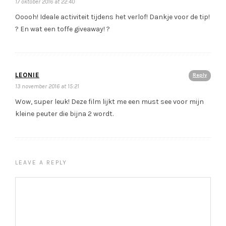
17 oktober 2016 at 22:40
Ooooh! Ideale activiteit tijdens het verlof! Dankje voor de tip!
? En wat een toffe giveaway! ?
LEONIE
Reply
13 november 2016 at 15:21
Wow, super leuk! Deze film lijkt me een must see voor mijn
kleine peuter die bijna 2 wordt.
LEAVE A REPLY