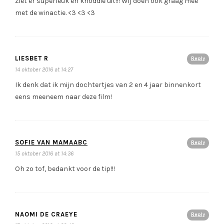
Ziet er superleuk en knoddie uit!!! Wij doen ook graag mee
met de winactie. <3 <3 <3
LIESBET R
Reply
14 oktober 2016 at 14:27
Ik denk dat ik mijn dochtertjes van 2 en 4 jaar binnenkort
eens meeneem naar deze film!
SOFIE VAN MAMAABC
Reply
15 oktober 2016 at 14:36
Oh zo tof, bedankt voor de tip!!!
NAOMI DE CRAEYE
Reply