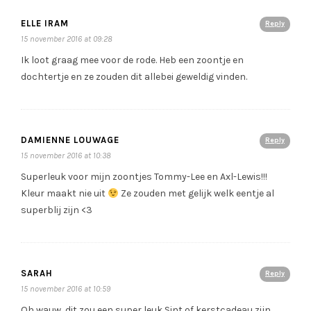
ELLE IRAM
Reply
15 november 2016 at 09:28
Ik loot graag mee voor de rode. Heb een zoontje en
dochtertje en ze zouden dit allebei geweldig vinden.
DAMIENNE LOUWAGE
Reply
15 november 2016 at 10:38
Superleuk voor mijn zoontjes Tommy-Lee en Axl-Lewis!!!
Kleur maakt nie uit
Ze zouden met gelijk welk eentje al
superblij zijn <3
SARAH
Reply
15 november 2016 at 10:59
Oh wauw, dit zou een super leuk Sint of kerstcadeau zijn