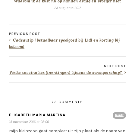
Waarom ik de kust nu op handen draag en vroeger niet
23 augustus 2017
PREVIOUS POST
Cadeautip | betaalbaar speelgoed bij Lidl en korting bij
bol.com!
NEXT POST
Welke vaccinaties (inentingen) tijdens de zwangerschap?
72 COMMENTS
ELISABETH MARIA MARTINA
Reply
15 november 2016 at 08:06
mijn kleinzoon gaat compleet uit zijn plaat als de naam van