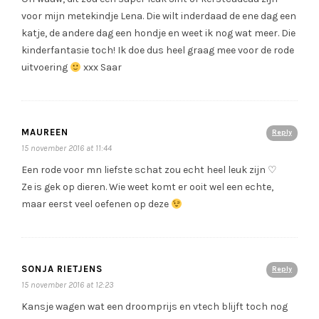
voor mijn metekindje Lena. Die wilt inderdaad de ene dag een
katje, de andere dag een hondje en weet ik nog wat meer. Die
kinderfantasie toch! Ik doe dus heel graag mee voor de rode
uitvoering
xxx Saar
MAUREEN
Reply
15 november 2016 at 11:44
Een rode voor mn liefste schat zou echt heel leuk zijn ♡
Ze is gek op dieren. Wie weet komt er ooit wel een echte,
maar eerst veel oefenen op deze
SONJA RIETJENS
Reply
15 november 2016 at 12:23
Kansje wagen wat een droomprijs en vtech blijft toch nog