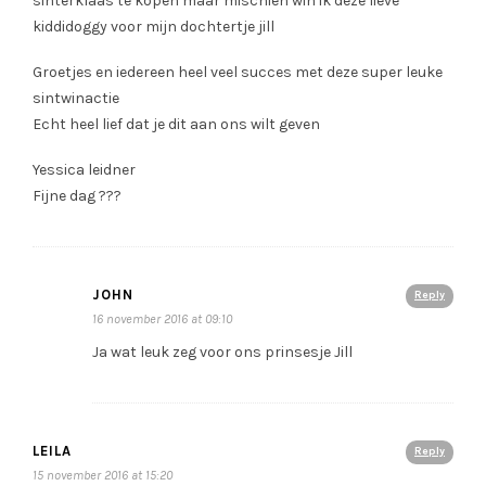
sinterklaas te kopen maar mischien win ik deze lieve
kiddidoggy voor mijn dochtertje jill
Groetjes en iedereen heel veel succes met deze super leuke
sintwinactie
Echt heel lief dat je dit aan ons wilt geven
Yessica leidner
Fijne dag ???
JOHN
Reply
16 november 2016 at 09:10
Ja wat leuk zeg voor ons prinsesje Jill
LEILA
Reply
15 november 2016 at 15:20