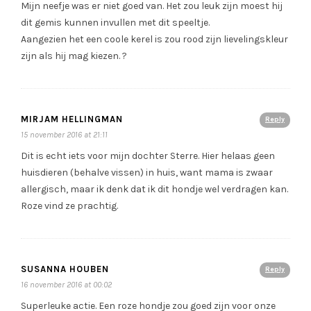
Mijn neefje was er niet goed van. Het zou leuk zijn moest hij
dit gemis kunnen invullen met dit speeltje.
Aangezien het een coole kerel is zou rood zijn lievelingskleur
zijn als hij mag kiezen. ?
MIRJAM HELLINGMAN
Reply
15 november 2016 at 21:11
Dit is echt iets voor mijn dochter Sterre. Hier helaas geen
huisdieren (behalve vissen) in huis, want mama is zwaar
allergisch, maar ik denk dat ik dit hondje wel verdragen kan.
Roze vind ze prachtig.
SUSANNA HOUBEN
Reply
16 november 2016 at 00:02
Superleuke actie. Een roze hondje zou goed zijn voor onze