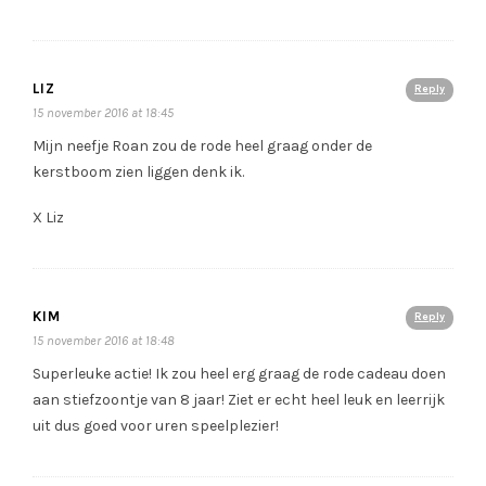
LIZ
Reply
15 november 2016 at 18:45
Mijn neefje Roan zou de rode heel graag onder de
kerstboom zien liggen denk ik.
X Liz
KIM
Reply
15 november 2016 at 18:48
Superleuke actie! Ik zou heel erg graag de rode cadeau doen
aan stiefzoontje van 8 jaar! Ziet er echt heel leuk en leerrijk
uit dus goed voor uren speelplezier!