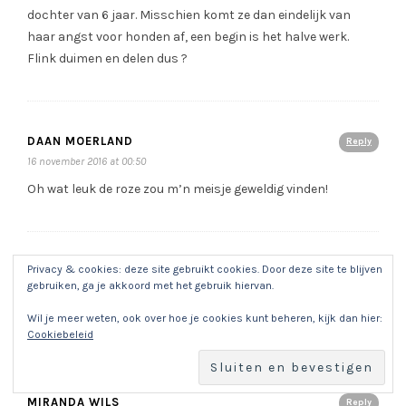
dochter van 6 jaar. Misschien komt ze dan eindelijk van
haar angst voor honden af, een begin is het halve werk.
Flink duimen en delen dus ?
DAAN MOERLAND
Reply
16 november 2016 at 00:50
Oh wat leuk de roze zou m’n meisje geweldig vinden!
Privacy & cookies: deze site gebruikt cookies. Door deze site te blijven
JOHN
Reply
gebruiken, ga je akkoord met het gebruik hiervan.
16 november 2016 at 09:16
Wil je meer weten, ook over hoe je cookies kunt beheren, kijk dan hier:
Wat leuk graag roze voor ons dochtertje jill
Cookiebeleid
MIRANDA WILS
Reply