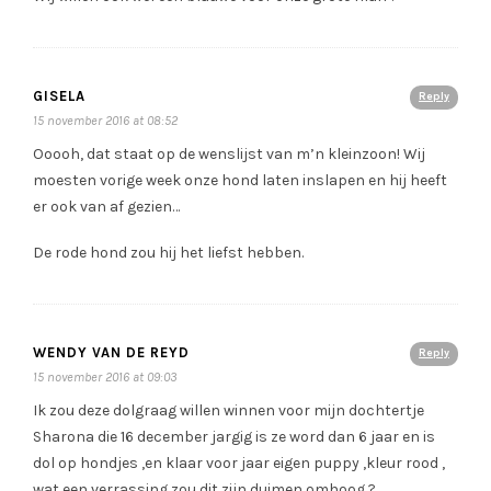
GISELA
Reply
15 november 2016 at 08:52
Ooooh, dat staat op de wenslijst van m’n kleinzoon! Wij
moesten vorige week onze hond laten inslapen en hij heeft
er ook van af gezien…
De rode hond zou hij het liefst hebben.
WENDY VAN DE REYD
Reply
15 november 2016 at 09:03
Ik zou deze dolgraag willen winnen voor mijn dochtertje
Sharona die 16 december jargig is ze word dan 6 jaar en is
dol op hondjes ,en klaar voor jaar eigen puppy ,kleur rood ,
wat een verrassing zou dit zijn duimen omhoog ?