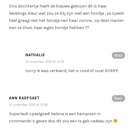
Ons dochtertje heeft de blauwe gekozen dit is haar
lievelings kleur wat zou ze blij zijn met een hondje , ze speelt
heel graag met het hondje van haar nonna , op deze manier
kan ze thuis haar eigen hondje hebben ??
NATHALIE
Reply
15 november 2016 at 15:23
sorry ik was verkeerd, het is rood of roze! SORRY!
ANN RAEPSAET
Reply
15 november 2016 at 15:46
Superleuk speelgoed! Helena is een kampioen in
commando’s geven dus dit zou een te gek cadeau zijn