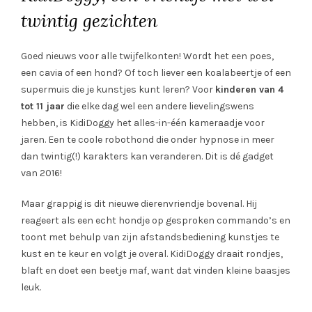
twintig gezichten
Goed nieuws voor alle twijfelkonten! Wordt het een poes,
een cavia of een hond? Of toch liever een koalabeertje of een
supermuis die je kunstjes kunt leren? Voor
kinderen van 4
tot 11 jaar
die elke dag wel een andere lievelingswens
hebben, is KidiDoggy het alles-in-één kameraadje voor
jaren. Een te coole robothond die onder hypnose in meer
dan twintig(!) karakters kan veranderen. Dit is dé gadget
van 2016!
Maar grappig is dit nieuwe dierenvriendje bovenal. Hij
reageert als een echt hondje op gesproken commando’s en
toont met behulp van zijn afstandsbediening kunstjes te
kust en te keur en volgt je overal. KidiDoggy draait rondjes,
blaft en doet een beetje maf, want dat vinden kleine baasjes
leuk.