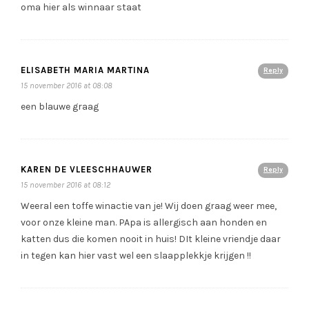
oma hier als winnaar staat
ELISABETH MARIA MARTINA
Reply
15 november 2016 at 08:08
een blauwe graag
KAREN DE VLEESCHHAUWER
Reply
15 november 2016 at 08:12
Weeral een toffe winactie van je! Wij doen graag weer mee,
voor onze kleine man. PApa is allergisch aan honden en
katten dus die komen nooit in huis! DIt kleine vriendje daar
in tegen kan hier vast wel een slaapplekkje krijgen !!